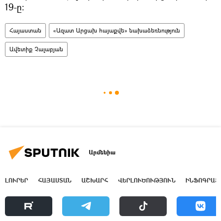
19-ը։
Հայաստան
«Ազատ Արցախ հայաքվե» նախաձեռնություն
Ավետիք Չալաբյան
Արմենիա
ԼՈՒՐԵՐ
ՀԱՅԱՍՏԱՆ
ԱՇԽԱՐՀ
ՎԵՐԼՈՒԾՈՒԹՅՈՒՆ
ԻՆՖՈԳՐԱՖ