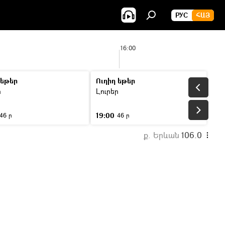
РУС
ՀԱՅ
16:00
 եթեր
Ուղիղ եթեր
ր
Լուրեր
19:00
46 ր
46 ր
ք. Երևան
106.0