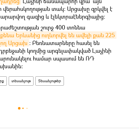
ղադրեց
Լաչինի ճանապարհի վրա` այն
ր վերահսկողության տակ։ Արցախը զրկվել է
րարվող գազից և էլեկտրաէներգիայից։
հրաժեշտության շուրջ 400 տոննա
եքենա Երևանից ուղևորվել են ավելի քան 225 
վող Արցախ
։ Բեռնատարները հասել են
Ադրբեջանի կողմից արգելափակված Լաչինի
րունակելու համար սպասում են ՌԴ
սխանին։
րք
տեսանյութ
Տեսանյութեր