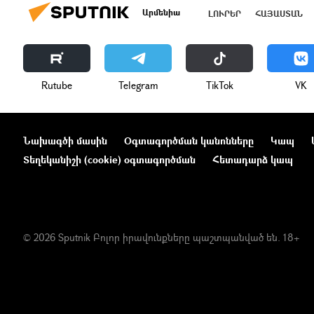
Արմենիա
ԼՈՒՐԵՐ
ՀԱՅԱՍՏԱՆ
Rutube
Telegram
ТikТоk
VK
Նախագծի մասին
Օգտագործման կանոնները
Կապ
Տեղեկանիշի (cookie) օգտագործման
Հետադարձ կապ
© 2026 Sputnik Բոլոր իրավունքները պաշտպանված են. 18+