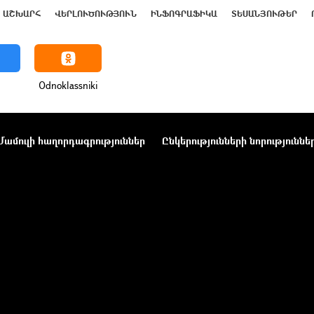
ԱՇԽԱՐՀ
ՎԵՐԼՈՒԾՈՒԹՅՈՒՆ
ԻՆՖՈԳՐԱՖԻԿԱ
ՏԵՍԱՆՅՈՒԹԵՐ
Odnoklassniki
Մամուլի հաղորդագրություններ
Ընկերությունների նորություննե