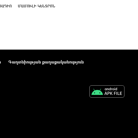
ՌԱԴԻՈ
ՄԱՄՈՒԼԻ ԿԵՆՏՐՈՆ
ր
Գաղտնիության քաղաքականություն