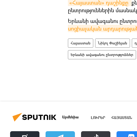
«Հայաստան» դաշինքը 
ք
ընտրություններին մասնակ
Երևանի ավագանու ընտրու
սոցիալական արդարության»
Հայաստան
Նիկոլ Փաշինյան
Երևանի ավագանու ընտրություններ
Արմենիա
ԼՈՒՐԵՐ
ՀԱՅԱՍՏԱՆ