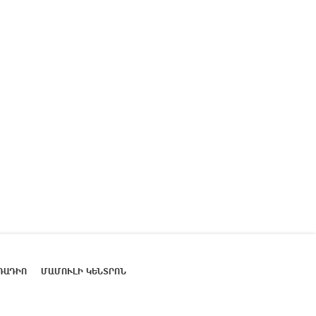
ՌԱԴԻՈ
ՄԱՄՈՒԼԻ ԿԵՆՏՐՈՆ