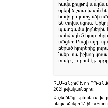
հավաքույթով պայմանա
օրերին շատ խառն են
հավուր պատշաճի անցն
են փոխանցում, Նիկո
պատգամավորներին հր
առնվազն 5 հյուր բե
անցնի։ Բացի այդ, պ
բերած հյուրերից յու
նվեր տա իշխող կու
տակ»,– գրում է թերթը
ԶԼՄ–ն նշում է, որ ՔՊ-ն ն
2021 թվականներին։
Հիշեցնենք` Երևանի ավագա
սեպտեմբերի 17-ին: «Քաղ