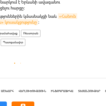
ննարկում է Երևանի ավագանու
ցելու հարցը։
թյուններին կմասնակցի նաև
«Հանուն 
 կուսակցությունը
։
դրամահավաք
Ռեստորան
Պատգամավոր
ԱՇԽԱՐՀ
ՎԵՐԼՈՒԾՈՒԹՅՈՒՆ
ԻՆՖՈԳՐԱՖԻԿԱ
ՏԵՍԱՆՅՈՒԹԵՐ