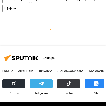
Աֆրիկա
Արմենիա
ԼՈՒՐԵՐ
ՀԱՅԱՍՏԱՆ
ԱՇԽԱՐՀ
ՎԵՐԼՈՒԾՈՒԹՅՈՒՆ
ԻՆՖՈԳՐԱՖ
Rutube
Telegram
ТikТоk
VK