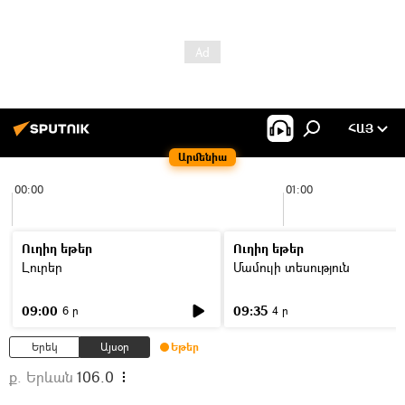
ՀԱՅ
Արմենիա
00:00
01:00
Ուղիղ եթեր
Ուղիղ եթեր
Լուրեր
Մամուլի տեսություն
09:00
09:35
6 ր
4 ր
Երեկ
Այսօր
Եթեր
ք. Երևան
106.0