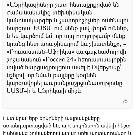
«Աֆրիկացիները շատ հետաքրքրված են
ժամանակակից տեխնիկական
կանոնակարգեր և չափորոշիչներ ունենալու
հարցում։ ԵԱՏՄ–ում մենք լավ փորձ ունենք,
և ես կարծում եմ, որ այդ ուղղությամբ մենք
նրանց հետ առաջիկայում կաշխատենք», –
«Ռուսաստան–Աֆրիկա» գագաթնաժողովի
շրջանակում «Россия 24» հեռուստաալիքին
տված հարցազրույցում ասել է Օվերչուկը`
նշելով, որ նման քայլերը կօգնեն
կարգավորել ապրանքաշրջանառությունը
ԵԱՏՄ–ի և Աֆրիկայի միջև։
Ըստ նրա` երբ երկրների ապրանքները
ստանդարտացված են, այդ երկրներին ավելի հեշտ
է միմյանց շուկաներում առաջ մղել արտադրանքը և