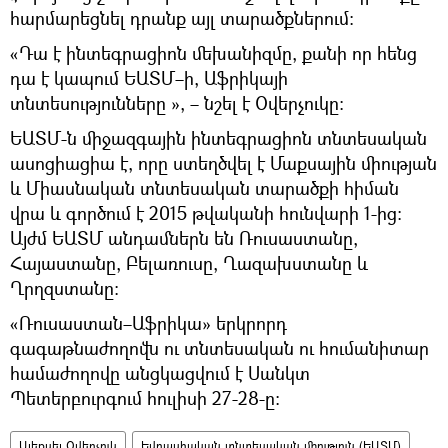
հարմարեցնել դրանք այլ տարածքներում։
«Դա է ինտեգրացիոն մեխանիզմը, քանի որ հենց
դա է կապում ԵԱՏՄ–ի, Աֆրիկայի
տնտեսությունները », – նշել է Օվերչուկը։
ԵԱՏՄ-ն միջազգային ինտեգրացիոն տնտեսական
ասոցիացիա է, որը ստեղծվել է Մաքսային միության
և Միասնական տնտեսական տարածքի հիման
վրա և գործում է 2015 թվականի հունվարի 1-ից։
Այժմ ԵԱՏՄ անդամներն են Ռուսաստանը,
Հայաստանը, Բելառուսը, Ղազախստանը և
Ղրղզստանը։
«Ռուսաստան–Աֆրիկա» երկրորդ
գագաթնաժողովն ու տնտեսական ու հումանիտար
համաժողովը անցկացվում է Սանկտ
Պետերբուրգում հուլիսի 27-28-ը։
Ալեքսեյ Օվերչուկ
Եվրասիական տնտեսական միություն (ԵԱՏՄ)