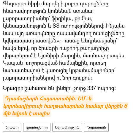
Գեղարքունիքի մարզերի բոլոր դպրոցները
հնարավորություն կունենան ստանալ
լաբորատորիաներ` ֆիզիկա, քիմիա,
կենսաբանություն և ՏՏ ուղղություններով։ Ինչպես
նաև այդ առարկները դասավանդող ուսուցիչները
կվերապատրաստվեն»,– ասաց Անդրեասյանը`
հավելելով, որ ծրագրի հաջորդ բաղադրիչը
վերաբերում է Սյունիքի մարզին, մասնավորապես
Կապան խոշորացված համայնքին, որտեղ
նախատեսվում է կառուցել կրթահամալիրներ`
լաբորատորիաներով ու նոր գույքով։
Ծրագրի շահառու են լինելու շուրջ 337 դպրոց։
Դրամաշնորհ Հայաստանին. ԵՄ–ն 
կորոնավիրուսի հաղթահարման համար վերջին 6 
մլն եվրոն է տալիս
ծրագիր
դրամաշնորհ
Եվրամիություն
Հայաստան