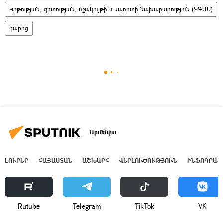
Կրթության, գիտության, մշակույթի և սպորտի նախարարություն (ԿԳՄՍ)
դպրոց
Արմենիա
ԼՈՒՐԵՐ
ՀԱՅԱՍՏԱՆ
ԱՇԽԱՐՀ
ՎԵՐԼՈՒԾՈՒԹՅՈՒՆ
ԻՆՖՈԳՐԱՖ
Rutube
Telegram
ТikТоk
VK