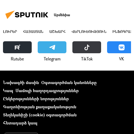
Արմենիա
ԼՈՒՐԵՐ
ՀԱՅԱՍՏԱՆ
ԱՇԽԱՐՀ
ՎԵՐԼՈՒԾՈՒԹՅՈՒՆ
ԻՆՖՈԳՐԱՖ
Rutube
Telegram
ТikТоk
VK
Նախագծի մասին
Օգտագործման կանոնները
Կապ
Մամուլի հաղորդագրություններ
Ընկերությունների նորություններ
Գաղտնիության քաղաքականություն
Տեղեկանիշի (cookie) օգտագործման
Հետադարձ կապ