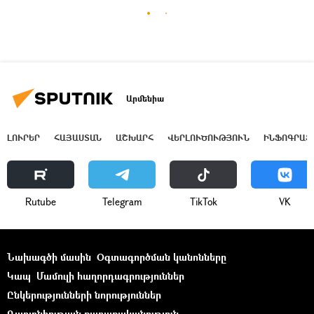
Արմենիա
ԼՈՒՐԵՐ
ՀԱՅԱՍՏԱՆ
ԱՇԽԱՐՀ
ՎԵՐԼՈՒԾՈՒԹՅՈՒՆ
ԻՆՖՈԳՐԱՖ
Rutube
Telegram
ТikТоk
VK
Նախագծի մասին
Օգտագործման կանոնները
Կապ
Մամուլի հաղորդագրություններ
Ընկերությունների նորություններ
Գաղտնիության քաղաքականություն