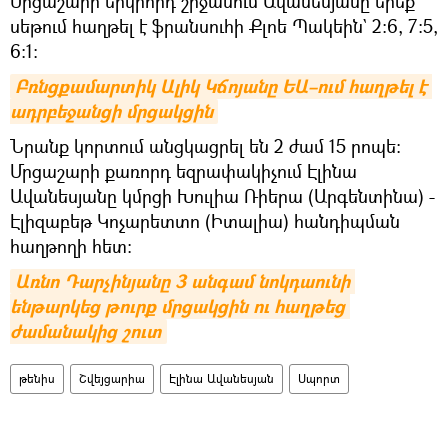
Մրցաշարի երկրորդ շրջանում Ավանեսյանը երեք
սեթում հաղթել է ֆրանսուհի Քլոե Պակեին` 2:6, 7:5,
6:1։
Բռնցքամարտիկ Ալիկ Կճոյանը ԵԱ–ում հաղթել է 
ադրբեջանցի մրցակցին
Նրանք կորտում անցկացրել են 2 ժամ 15 րոպե։
Մրցաշարի քառորդ եզրափակիչում Էլինա
Ավանեսյանը կմրցի Խուլիա Ռիերա (Արգենտինա) -
Էլիզաբեթ Կոչարետտո (Իտալիա) հանդիպման
հաղթողի հետ:
Առնո Դարչինյանը 3 անգամ նոկդաունի 
ենթարկեց թուրք մրցակցին ու հաղթեց 
ժամանակից շուտ
թենիս
Շվեյցարիա
Էլինա Ավանեսյան
Սպորտ