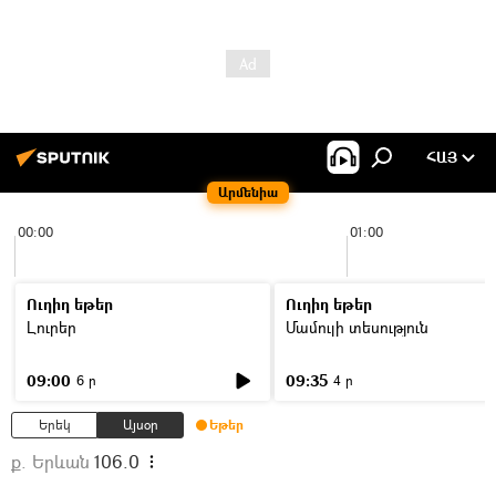
ՀԱՅ
Արմենիա
00:00
01:00
Ուղիղ եթեր
Ուղիղ եթեր
Լուրեր
Մամուլի տեսություն
09:00
09:35
6 ր
4 ր
Երեկ
Այսօր
Եթեր
ք. Երևան
106.0