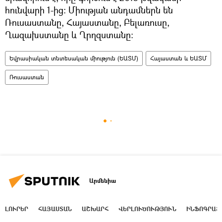
հունվարի 1-ից: Միության անդամներն են
Ռուսաստանը, Հայաստանը, Բելառուսը,
Ղազախստանը և Ղրղզստանը:
Եվրասիական տնտեսական միություն (ԵԱՏՄ)
Հայաստան և ԵԱՏՄ
Ռուսաստան
Արմենիա
ԼՈՒՐԵՐ
ՀԱՅԱՍՏԱՆ
ԱՇԽԱՐՀ
ՎԵՐԼՈՒԾՈՒԹՅՈՒՆ
ԻՆՖՈԳՐԱՖ