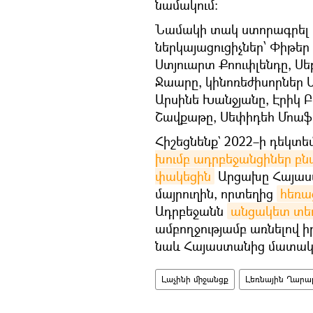
նամակում։
Նամակի տակ ստորագրել ե
ներկայացուցիչներ՝ Փիթեր 
Ստյուարտ Քոուփլենդը, Սե
Ջաարը, կինոռեժիսորներ Ա
Արսինե Խանջյանը, Էրիկ Բ
Շավքաթը, Սեփիդեհ Մոաֆ
Հիշեցնենք` 2022–ի դեկտե
խումբ ադրբեջանցիներ 
փակեցին
Արցախը Հայաս
մայրուղին, որտեղից
հեռա
Ադրբեջանն
անցակետ տե
ամբողջությամբ առնելով ի
նաև Հայաստանից մատակա
Լաչինի միջանցք
Լեռնային Ղարա