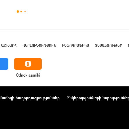
ԱՇԽԱՐՀ
ՎԵՐԼՈՒԾՈՒԹՅՈՒՆ
ԻՆՖՈԳՐԱՖԻԿԱ
ՏԵՍԱՆՅՈՒԹԵՐ
Odnoklassniki
Մամուլի հաղորդագրություններ
Ընկերությունների նորություննե