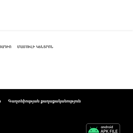
ՌԱԴԻՈ
ՄԱՄՈՒԼԻ ԿԵՆՏՐՈՆ
ր
Գաղտնիության քաղաքականություն