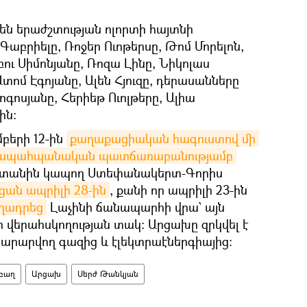
ն երաժշտության ոլորտի հայտնի
Գաբրիելը, Ռոջեր Ուոթերսը, Թոմ Մորելոն,
բու Սիմոնյանը, Ռոզա Լինը, Նիկոլաս
տոմ Էգոյանը, Ալեն Հյուզը, դերասանները
ոգոսյանը, Հերիեթ Ուոլթերը, Ալիա
ին:
մբերի 12-ին
քաղաքացիական հագուստով մի 
բնապահպանական պատճառաբանությամբ 
տանին կապող Ստեփանակերտ-Գորիս
ցան ապրիլի 28-ին
, քանի որ ապրիլի 23-ին
ղադրեց
Լաչինի ճանապարհի վրա` այն
ր վերահսկողության տակ։ Արցախը զրկվել է
րարվող գազից և էլեկտրաէներգիայից։
բաղ
Արցախ
Սերժ Թանկյան