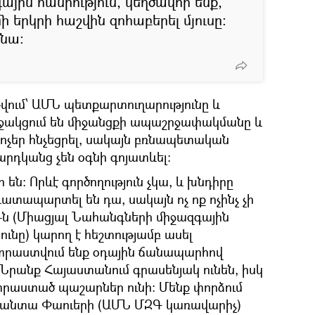
ային հանրություն, կեղծավոր ենք,
ի երկրի հաշվին զոհաբերել մյուսը։
 նա։
դ թվում՝ ԱՄՆ պետքարտուղարությունը և
աջակցում են միջանցքի ապաշրջափակմանը և
կոչեր հնչեցրել, սակայն բռնապետական
արդկանց չեն օգնի գոյատևել։
ն։ Որևէ գործողություն չկա, և խնդիրը
դատապարտել են դա, սակայն ոչ ոք ոչինչ չի
-ն (Միացյալ Նահանգների միջազգային
ւնը) կարող է հեշտությամբ ասել
տրաստվում ենք օդային ճանապարհով
Նրանք Հայաստանում գրասենյակ ունեն, իսկ
րաստած պաշարներ ունի: Մենք փորձում
անտա Փաուերի (ԱՄՆ ՄԶԳ կառավարիչ)