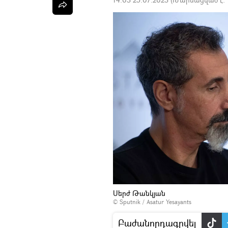
Սերժ Թանկյան
© Sputnik / Asatur Yesayants
Բաժանորդագրվել