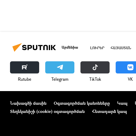
Արմենիա
ԼՈՒՐԵՐ
ՀԱՅԱՍՏԱՆ
Rutube
Telegram
ТikТоk
VK
Նախագծի մասին
Օգտագործման կանոնները
Կապ
Տեղեկանիշի (cookie) օգտագործման
Հետադարձ կապ