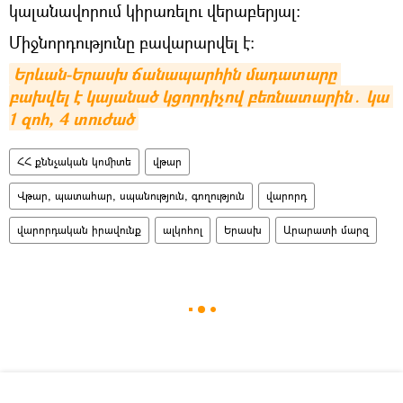
կալանավորում կիրառելու վերաբերյալ:
Միջնորդությունը բավարարվել է:
Երևան-Երասխ ճանապարհին մադատարը 
բախվել է կայանած կցորդիչով բեռնատարին․ կա 
1 զոհ, 4 տուժած
ՀՀ քննչական կոմիտե
վթար
Վթար, պատահար, սպանություն, գողություն
վարորդ
վարորդական իրավունք
ալկոհոլ
Երասխ
Արարատի մարզ