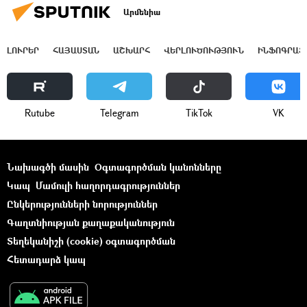
Արմենիա
ԼՈՒՐԵՐ
ՀԱՅԱՍՏԱՆ
ԱՇԽԱՐՀ
ՎԵՐԼՈՒԾՈՒԹՅՈՒՆ
ԻՆՖՈԳՐԱՖ
Rutube
Telegram
ТikТоk
VK
Նախագծի մասին
Օգտագործման կանոնները
Կապ
Մամուլի հաղորդագրություններ
Ընկերությունների նորություններ
Գաղտնիության քաղաքականություն
Տեղեկանիշի (cookie) օգտագործման
Հետադարձ կապ