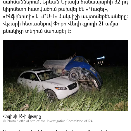
սահմաններում, Երևան-Երասխ ճանապարհի 32-րդ
կիլոմետր հատվածում բախվել են «Գազել»,
«Ինֆինիտի» և «ԲՄՎ» մակնիշի ավտոմեքենաները։
Վթարի հետևանքով Փոքր Վեդի գյուղի 21-ամյա
բնակիչը տեղում մահացել է:
Հուլիսի 18-ի վթարը
© Photo :
official site of the Investigative Committee of RA