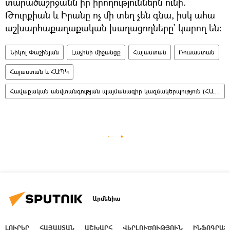
տարածաշրջանն իր իրողություններն ունի.
Թուրքիան և Իրանը ոչ մի տեղ չեն գնա, իսկ ահա
աշխարհաքաղաքական խաղացողները` կարող են։
Նիկոլ Փաշինյան
Լաչինի միջանցք
Հայաստան
Ռուսաստան
Հայաստան և ՀԱՊԿ
Հավաքական անվտանգության պայմանագիր կազմակերպություն (ՀԱՊԿ)
Արմենիա
ԼՈՒՐԵՐ
ՀԱՅԱՍՏԱՆ
ԱՇԽԱՐՀ
ՎԵՐԼՈՒԾՈՒԹՅՈՒՆ
ԻՆՖՈԳՐԱՖ