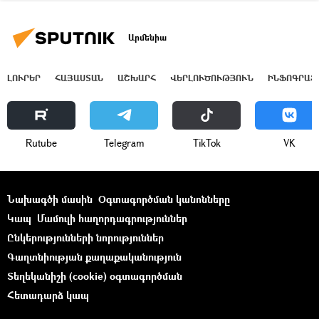
Արմենիա
ԼՈՒՐԵՐ
ՀԱՅԱՍՏԱՆ
ԱՇԽԱՐՀ
ՎԵՐԼՈՒԾՈՒԹՅՈՒՆ
ԻՆՖՈԳՐԱՖ
Rutube
Telegram
ТikТоk
VK
Նախագծի մասին
Օգտագործման կանոնները
Կապ
Մամուլի հաղորդագրություններ
Ընկերությունների նորություններ
Գաղտնիության քաղաքականություն
Տեղեկանիշի (cookie) օգտագործման
Հետադարձ կապ