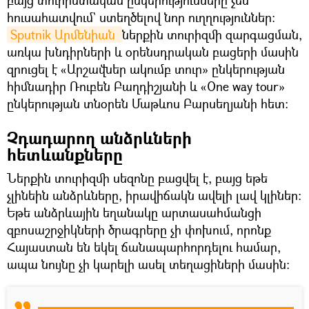
հուսահատվում` ստեղծելով նոր ուղղություններ։
Sputnik Արմենիան 
ներքին տուրիզմի զարգացման,
առկա խնդիրների և օրենսդրական բացերի մասին
զրուցել է «Արշավներ ակումբ տուր» ընկերության
հիմնադիր Ռուբեն Բաղդիշյանի և «One way tour»
ընկերության տնօրեն Մաթևոս Բարսեղյանի հետ։
Չդադարող անձրևների
հետևանքները
Ներքին տուրիզմի սեզոնը բացվել է, բայց եթե
չլինեին անձրևները, իրավիճակն ավելի լավ կլիներ։
Եթե անձրևային եղանակը արտասահմանցի
զբոսաշրջիկների ծրագրերը չի փոխում, որոնք
Հայաստան են եկել ճանապարհորդելու համար,
ապա նույնը չի կարելի ասել տեղացիների մասին։