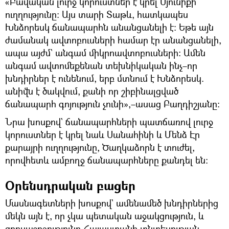
«Բավական լուրջ կորուստներ է կրել Սյունիքի
ուղղությունը։ Այս տարի Տաթև, հատկապես
Խնձորեսկ ճանապարհն անանցանելի է։ Եթե այն
ժամանակ ավտոբուսների համար էր անանցանելի,
ապա այժմ` անգամ միկրոավտոբուսների։ Ամեն
անգամ ավտոմեքենան տեխնիկական ինչ–որ
խնդիրներ է ունենում, երբ մտնում է Խնձորեսկ.
անիվն է ծակվում, քանի որ շիբինալցված
ճանապարհ գոյություն չունի»,–ասաց Բաղդիշյանը։
Նրա խոսքով` ճանապարհների պատճառով լուրջ
կորուստներ է կրել նաև Սանահինի և Մենձ Էր
քարայրի ուղղությունը, Ծաղկաձորն է տուժել,
որովհետև ամբողջ ճանապարհները քանդել են։
Օրենսդրական բացեր
Մասնագետների խոսքով` ամենամեծ խնդիրներից
մեկն այն է, որ չկա պետական աջակցություն, և
զբոսաշրջությունը Հայաստանի տնտեսության