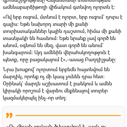
ամենաբարձիթողի վիճակում գտնվող ոլորտն է։
«Ով երբ ուզում, մտնում է ոլորտ, երբ ուզում` դուրս է
գալիս։ Եթե նախորդ տարի մի քանի
տուրիստականներ կային դաշտում, հիմա մի քանի
տասնյակի են հասնում։ Եթե նրանք լավ գործ են
անում, օգնում են մեզ, վատ գործ են անում`
խանգարում: Այդ ամենին վերահսկողություն է
պետք, որը բացակայում է»,–ասաց Բաղդիշյանը։
Նրա խոսքով` ոլորտում երբեմն հայտնվում են
մարդիկ, որոնք ոչ մի կապ չունեն դրա հետ։
Օրինակ` մարդն աշխատում է բանկում և ամեն
կիրակի որոշում է վարձու մեքենայով տուրեր
կազմակերպել ինչ–որ տեղ։
«Ոչ միայն շուկան ծվատվում է, այլև ոչ