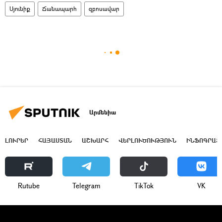
Սյունիք
Ճանապարհ
զբոսավար
Արմենիա
ԼՈՒՐԵՐ
ՀԱՅԱՍՏԱՆ
ԱՇԽԱՐՀ
ՎԵՐԼՈՒԾՈՒԹՅՈՒՆ
ԻՆՖՈԳՐԱՖ
Rutube
Telegram
ТikТоk
VK