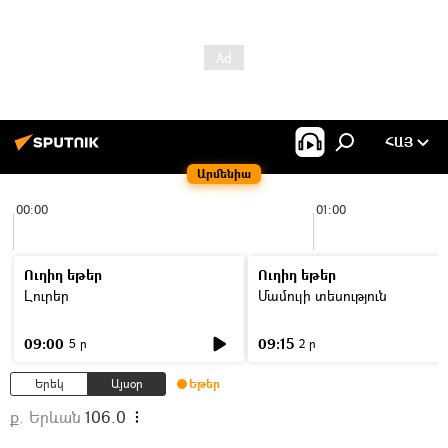
ՀԱՅ
Արմենիա
00:00
01:00
Ուղիղ եթեր
Ուղիղ եթեր
Լուրեր
Մամուլի տեսություն
09:00
09:15
5 ր
2 ր
Երեկ
Այսօր
Եթեր
ք. Երևան
106.0