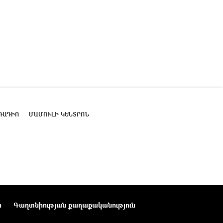
ՌԱԴԻՈ
ՄԱՄՈՒԼԻ ԿԵՆՏՐՈՆ
ր
Գաղտնիության քաղաքականություն