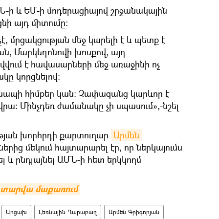
Ն-ի և ԵՄ-ի մոդերացիայով շրջանակային
նի այդ միտումը։
է, մրցակցության մեջ կարելի է և պետք է
ան, Մարկեդոնովի խոսքով, այդ
վվում է հավասարների մեջ առաջինի ոչ
ը կորցնելով։
գնապի հիմքեր կան։ Չափազանց կարևոր է
վրա։ Մինչդեռ ժամանակը չի սպասում»,-նշել
ւթյան խորհրդի քարտուղար
Արմեն 
երից մեկում հայտարարել էր, որ ներկայումս
լ և ընդլայնել ԱՄՆ-ի հետ երկկողմ
0 տարվա մաքառում
Արցախ
Լեռնային Ղարաբաղ
Արմեն Գրիգորյան