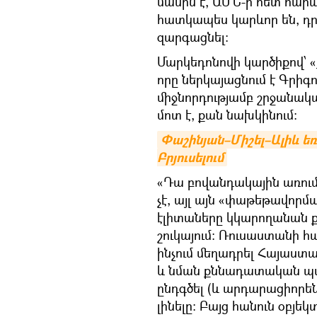
մասին է, ԱՄՆ-ի հետ հար
հատկապես կարևոր են, դր
զարգացնել:
Մարկեդոնովի կարծիքով՝
որը ներկայացնում է Գրիգո
միջնորդությամբ շրջանակ
մոտ է, քան նախկինում։
Փաշինյան–Միշել–Ալիև եռ
Բրյուսելում
«Դա բովանդակային առու
չէ, այլ այն «փաթեթավորմ
էլիտաները կկարողանան ք
շուկայում։ Ռուսաստանի հա
ինչում մեղադրել Հայաստ
և նման քննադատական պաթ
ընդգծել (և արդարացիորե
լինելը։ Բայց հանուն օբյ