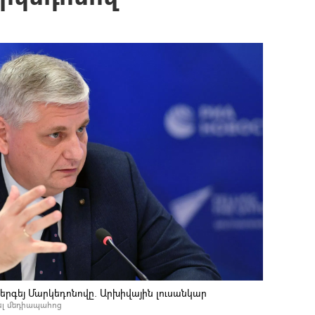
գեյ Մարկեդոնովը. Արխիվային լուսանկար
ել մեդիապահոց