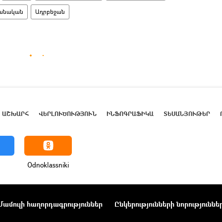
ջանական
Ադրբեջան
ԱՇԽԱՐՀ
ՎԵՐԼՈՒԾՈՒԹՅՈՒՆ
ԻՆՖՈԳՐԱՖԻԿԱ
ՏԵՍԱՆՅՈՒԹԵՐ
Odnoklassniki
Մամուլի հաղորդագրություններ
Ընկերությունների նորություննե