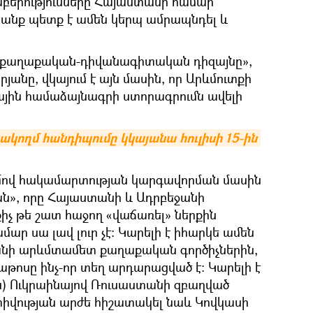
աբերությունները Հայաստանի համար
անք պետք է ամեն կերպ ամրապնդել և
 «քաղաքական-դիվանագիտական դիզայնը»,
րյանը, վկայում է այն մասին, որ Արևմուտքի
ային համաձայնագրի ստորագրումն ավելի
ակողմ հանդիպումը կկայանա հուլիսի 15-ին 
մով հակամարտության կարգավորման մասին
ան», որը Հայաստանի և Ադրբեջանի
իչ թե շատ հաջող «վաճառել» ներքին
մար սա լավ լուր չէ։ Կարելի է իհարկե ամեն
անի արևմտամետ քաղաքական գործիչներին,
ոսը ինչ-որ տեղ արդարացված է։ Կարելի է
ն) Ուկրաինայով Ռուսաստանի զբաղված
եկտիվության արժե հիշատակել նաև Կովկասի