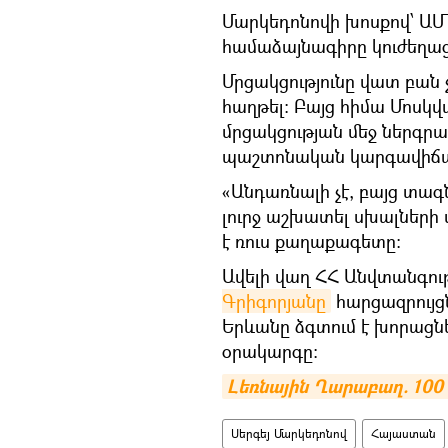
Մարկեդոնովի խոսքով՝ ԱՄ
համաձայնագիրը կուժեղաց
Մրցակցությունը վատ բան չ
հաղթել։ Բայց հիմա Մոսկվ
մրցակցության մեջ ներգրա
պաշտոնական կարգավիճակ
«Անդառնալի չէ, բայց տա
լուրջ աշխատել սխալների 
է ռուս քաղաքագետը։
Ավելի վաղ ՀՀ Անվտանգո
Գրիգորյանը
հարցազրույցն
Երևանը ձգտում է խորացնե
օրակարգը:
Լեռնային Ղարաբաղ. 10
Սերգեյ Մարկեդոնով
Հայաստան