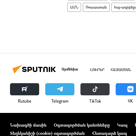
ԱՄՆ
Ռուսաստան
հայ-ադրբե
Արմենիա
ԼՈՒՐԵՐ
ՀԱՅԱՍՏԱՆ
Rutube
Telegram
ТikТоk
VK
Նախագծի մասին
Օգտագործման կանոնները
Կապ
Տեղեկանիշի (cookie) օգտագործման
Հետադարձ կապ