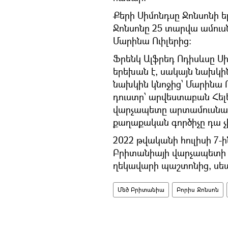
Քերի Սիմոնդսը Ջոնսոնի ե
Ջոնսոնը 25 տարվա ամուսն
Մարինա Ուիլերից։
Ֆրենկ Ալֆրեդ Ոդիսևսը Ս
երեխան է, սակայն նախկի
նախկին կնոջից՝ Մարինա 
դուստր՝ արվեստաբան Հելե
վարչապետը արտամուսնակ
քաղաքական գործիչը դա չ
2022 թվականի հուլիսի 7-
Բրիտանիայի վարչապետի 
ղեկավարի պաշտոնից, սե
Մեծ Բրիտանիա
Բորիս Ջոնսոն