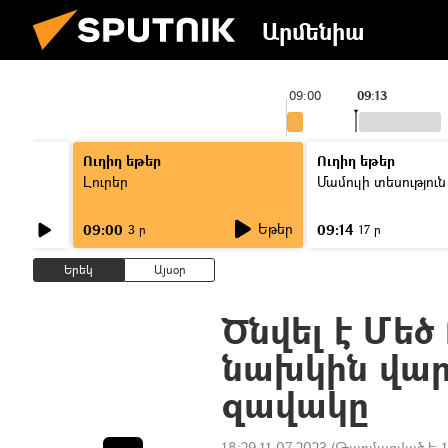
Արմենիա
8:00
09:00
09:13
Ուղիղ եթեր
Ուղիղ եթեր
Լուրեր
Մամուլի տեսություն
Եթեր
09:00
09:14
3 ր
17 ր
Երեկ
Այսօր
Ծնվել է Մե
նախկին վար
զավակը
18:29 11.07.2023
(Թարմացված է: