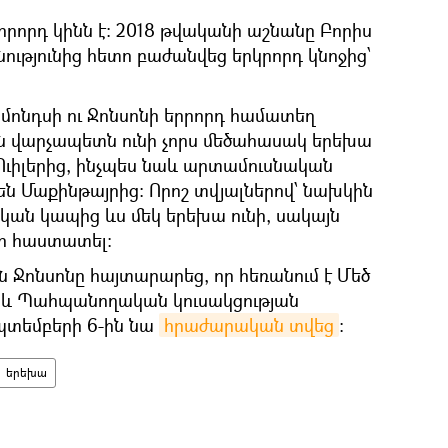
րրորդ կինն է։ 2018 թվականի աշնանը Բորիս
ությունից հետո բաժանվեց երկրորդ կնոջից՝
իմոնդսի ու Ջոնսոնի երրորդ համատեղ
ն վարչապետն ունի չորս մեծահասակ երեխա
Ուիլերից, ինչպես նաև արտամուսնական
ն Մաքինթայրից: Որոշ տվյալներով՝ նախկին
ան կապից ևս մեկ երեխա ունի, սակայն
ի հաստատել։
ին Ջոնսոնը հայտարարեց, որ հեռանում է Մեծ
և Պահպանողական կուսակցության
պտեմբերի 6-ին նա
հրաժարական տվեց
։
երեխա