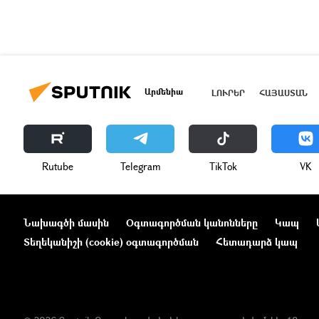
Արմենիա
ԼՈՒՐԵՐ
ՀԱՅԱՍՏԱՆ
Rutube
Telegram
ТikТоk
VK
Նախագծի մասին
Օգտագործման կանոնները
Կապ
Տեղեկանիշի (cookie) օգտագործման
Հետադարձ կապ