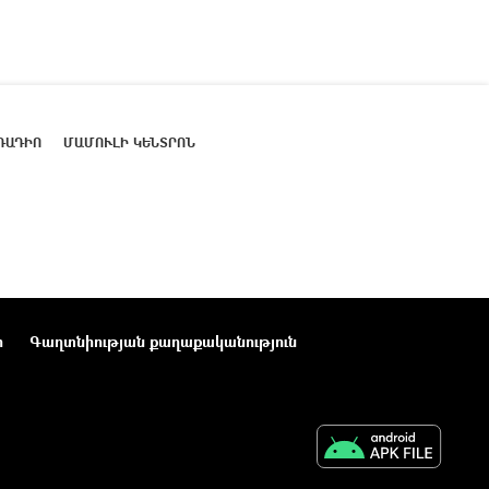
ՌԱԴԻՈ
ՄԱՄՈՒԼԻ ԿԵՆՏՐՈՆ
ր
Գաղտնիության քաղաքականություն