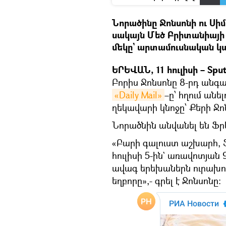
Նորածինը Ջոնսոնի ու Սի
սակայն Մեծ Բրիտանիայի 
մեկը` արտամուսնական կ
ԵՐԵՎԱՆ, 11 հուլիսի – Sput
Բորիս Ջոնսոնը 8-րդ անգամ
«Daily Mail»
–ը՝ հղում ան
ղեկավարի կնոջը՝ Քերի Ջո
Նորածնին անվանել են Ֆրե
«Բարի գալուստ աշխարհ, Ֆ
հուլիսի 5-ին` առավոտյան 
ավագ երեխաներն ուրախութ
եղբորը»,- գրել է Ջոնսոնը։