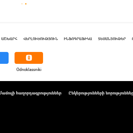
ԱՇԽԱՐՀ
ՎԵՐԼՈՒԾՈՒԹՅՈՒՆ
ԻՆՖՈԳՐԱՖԻԿԱ
ՏԵՍԱՆՅՈՒԹԵՐ
Odnoklassniki
Մամուլի հաղորդագրություններ
Ընկերությունների նորություննե