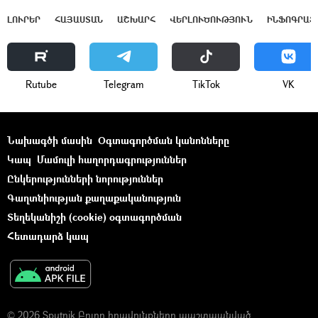
ԼՈՒՐԵՐ
ՀԱՅԱՍՏԱՆ
ԱՇԽԱՐՀ
ՎԵՐԼՈՒԾՈՒԹՅՈՒՆ
ԻՆՖՈԳՐԱՖ
Rutube
Telegram
ТikТоk
VK
Նախագծի մասին
Օգտագործման կանոնները
Կապ
Մամուլի հաղորդագրություններ
Ընկերությունների նորություններ
Գաղտնիության քաղաքականություն
Տեղեկանիշի (cookie) օգտագործման
Հետադարձ կապ
© 2026 Sputnik Բոլոր իրավունքները պաշտպանված