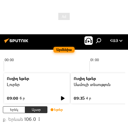
ՀԱՅ
Արմենիա
00:00
01:00
Ուղիղ եթեր
Ուղիղ եթեր
Լուրեր
Մամուլի տեսություն
09:00
09:35
6 ր
4 ր
Երեկ
Այսօր
Եթեր
ք. Երևան
106.0