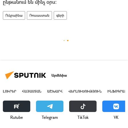
ընթանում են մինչ օրս։
Ուկրաինա
Ռուսաստան
գերի
Արմենիա
ԼՈՒՐԵՐ
ՀԱՅԱՍՏԱՆ
ԱՇԽԱՐՀ
ՎԵՐԼՈՒԾՈՒԹՅՈՒՆ
ԻՆՖՈԳՐԱՖ
Rutube
Telegram
ТikТоk
VK