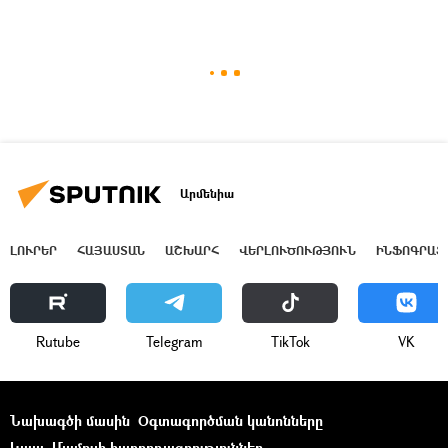
Արմենիա
ԼՈՒՐԵՐ
ՀԱՅԱՍՏԱՆ
ԱՇԽԱՐՀ
ՎԵՐԼՈՒԾՈՒԹՅՈՒՆ
ԻՆՖՈԳՐԱՖ
Rutube
Telegram
ТikТоk
VK
Նախագծի մասին
Օգտագործման կանոնները
Կապ
Մամուլի հաղորդագրություններ