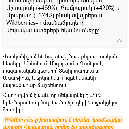
Մասնավորապես, դինամիկ աճել են
Աշտարակ (+469%), Ճամբարակ (+420%) և
Արարատ (+374%) բնակավայրերում
Wildberries–ի մասնաճյուղերի
սեփականատերերի եկամուտները։
Վարկանիշում են հայտնվել նաև բելառուսական
կետերը՝ Մինսկում, Մոգիլևում և Գոմելում,
ղազախական կետերը՝ Տեմիրտաուում և
Ալմաթիում, և երկու կետ Ուզբեկստանի
մայրաքաղաք Տաշքենդում:
Հաղորդվում է նաև, որ մեկնարկել է ԱՊՀ
երկրներում գործող մասնաճյուղերին աջակցելու
ծրագիրը:
Wildberries-ը խուսափում է սնունդ, կոսմետիկա 
առաքել Հայաստան. որո՞նք են պատճառները