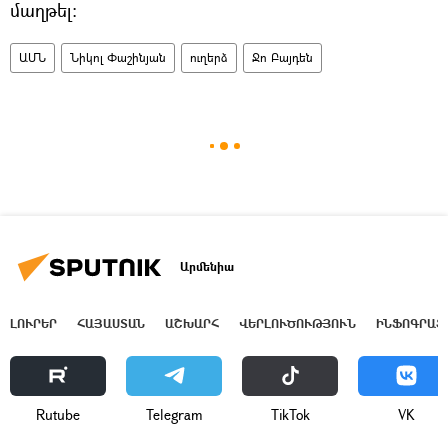
մաղթել։
ԱՄՆ
Նիկոլ Փաշինյան
ուղերձ
Ջո Բայդեն
Արմենիա
ԼՈՒՐԵՐ
ՀԱՅԱՍՏԱՆ
ԱՇԽԱՐՀ
ՎԵՐԼՈՒԾՈՒԹՅՈՒՆ
ԻՆՖՈԳՐԱՖ
Rutube
Telegram
ТikТоk
VK