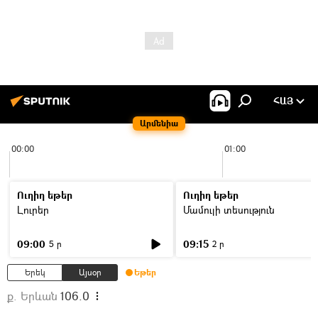
ՀԱՅ
Արմենիա
00:00
01:00
Ուղիղ եթեր
Ուղիղ եթեր
Լուրեր
Մամուլի տեսություն
09:00
09:15
5 ր
2 ր
Երեկ
Այսօր
Եթեր
ք. Երևան
106.0