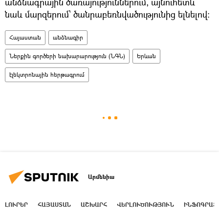
անձնագրային ծառայություններում, այնուհետև
նաև մարզերում՝ ծանրաբեռնվածությունից ելնելով։
Հայաստան
անձնագիր
Ներքին գործերի նախարարություն (ՆԳՆ)
Երևան
էլեկտրոնային հերթագրում
Արմենիա
ԼՈՒՐԵՐ
ՀԱՅԱՍՏԱՆ
ԱՇԽԱՐՀ
ՎԵՐԼՈՒԾՈՒԹՅՈՒՆ
ԻՆՖՈԳՐԱՖ