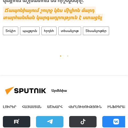
Ճապոնիայում շուրջ կես միլիոն մարդ 
տարհանման կարգադրություն է ստացել
Տոկիո
պայթյուն
հրդեհ
տեսանյութ
Տեսանյութեր
Արմենիա
ԼՈՒՐԵՐ
ՀԱՅԱՍՏԱՆ
ԱՇԽԱՐՀ
ՎԵՐԼՈՒԾՈՒԹՅՈՒՆ
ԻՆՖՈԳՐԱՖ