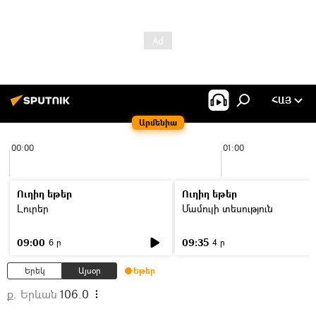
ՀԱՅ
Արմենիա
00:00
01:00
Ուղիղ եթեր
Ուղիղ եթեր
Լուրեր
Մամուլի տեսություն
09:00
09:35
6 ր
4 ր
Երեկ
Այսօր
Եթեր
ք. Երևան
106.0