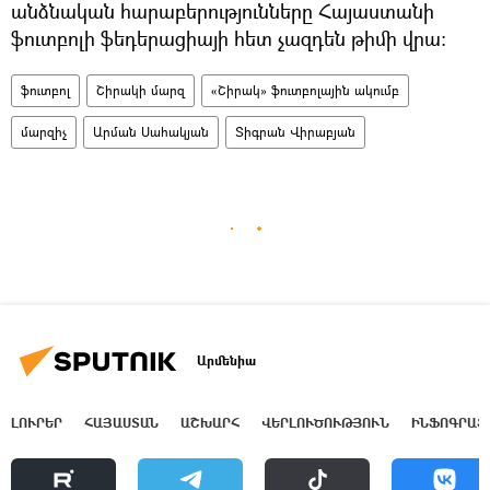
անձնական հարաբերությունները Հայաստանի
ֆուտբոլի ֆեդերացիայի հետ չազդեն թիմի վրա։
ֆուտբոլ
Շիրակի մարզ
«Շիրակ» ֆուտբոլային ակումբ
մարզիչ
Արման Սահակյան
Տիգրան Վիրաբյան
Արմենիա
ԼՈՒՐԵՐ
ՀԱՅԱՍՏԱՆ
ԱՇԽԱՐՀ
ՎԵՐԼՈՒԾՈՒԹՅՈՒՆ
ԻՆՖՈԳՐԱՖ