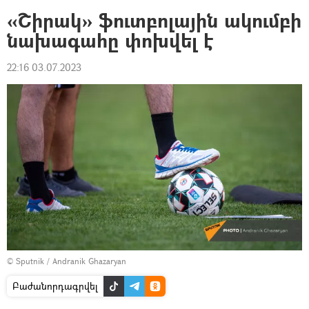
«Շիրակ» ֆուտբոլային ակումբի
նախագահը փոխվել է
22:16 03.07.2023
© Sputnik / Andranik Ghazaryan
Բաժանորդագրվել