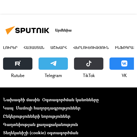
Արմենիա
ԼՈՒՐԵՐ
ՀԱՅԱՍՏԱՆ
ԱՇԽԱՐՀ
ՎԵՐԼՈՒԾՈՒԹՅՈՒՆ
ԻՆՖՈԳՐԱՖ
Rutube
Telegram
ТikТоk
VK
Նախագծի մասին
Օգտագործման կանոնները
Կապ
Մամուլի հաղորդագրություններ
Ընկերությունների նորություններ
Գաղտնիության քաղաքականություն
Տեղեկանիշի (cookie) օգտագործման