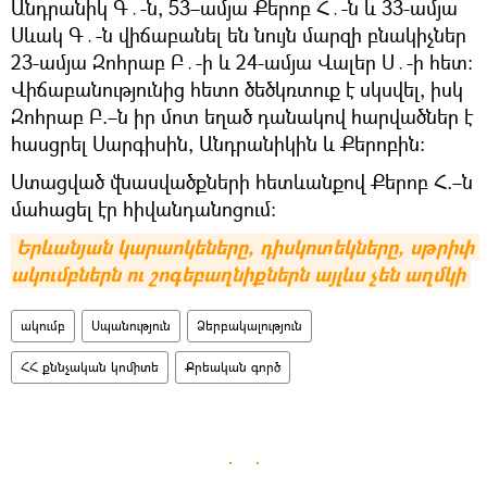
Անդրանիկ Գ․-ն, 53–ամյա Քերոբ Հ․-ն և 33-ամյա
Սևակ Գ․-ն վիճաբանել են նույն մարզի բնակիչներ
23-ամյա Զոհրաբ Բ․-ի և 24-ամյա Վալեր Ս․-ի հետ։
Վիճաբանությունից հետո ծեծկռտուք է սկսվել, իսկ
Զոհրաբ Բ.–ն իր մոտ եղած դանակով հարվածներ է
հասցրել Սարգիսին, Անդրանիկին և Քերոբին։
Ստացված վնասվածքների հետևանքով Քերոբ Հ.–ն
մահացել էր հիվանդանոցում։
Երևանյան կարաոկեները, դիսկոտեկները, սթրիփ 
ակումբներն ու շոգեբաղնիքներն այլևս չեն աղմկի
ակումբ
Սպանություն
Ձերբակալություն
ՀՀ քննչական կոմիտե
Քրեական գործ