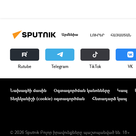
Արմենիա
ԼՈՒՐԵՐ
ՀԱՅԱՍՏԱՆ
Rutube
Telegram
ТikТоk
VK
Նախագծի մասին
Օգտագործման կանոնները
Կապ
Տեղեկանիշի (cookie) օգտագործման
Հետադարձ կապ
© 2026 Sputnik Բոլոր իրավունքները պաշտպանված են. 18+