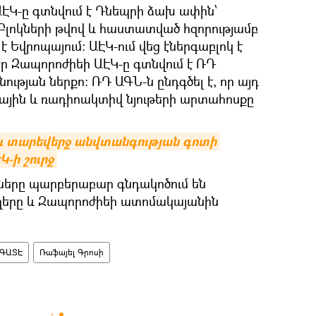
ԱԷԿ-ը գտնվում է Դնեպրի ձախ ափին՝
Բլոկների թվով և հաստատված հզորությամբ
Եվրոպայում։ ԱԷԿ-ում վեց էներգաբլոկ է
ր Զապորոժիեի ԱԷԿ-ը գտնվում է ՌԴ
թյան ներքո։ ՌԴ ԱԳՆ-ն ընդգծել է, որ այդ
կային և ռադիոակտիվ նյութերի արտահոսքը
նչև տարեվերջ անվտանգության գոտի 
-ի շուրջ
ները պարբերաբար գնդակոծում են
ւղերը և Զապորոժիեի ատոմակայանին
ԳԱՏԷ
Ռաֆայել Գրոսի