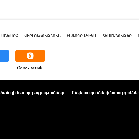
ԱՇԽԱՐՀ
ՎԵՐԼՈՒԾՈՒԹՅՈՒՆ
ԻՆՖՈԳՐԱՖԻԿԱ
ՏԵՍԱՆՅՈՒԹԵՐ
Odnoklassniki
Մամուլի հաղորդագրություններ
Ընկերությունների նորություննե