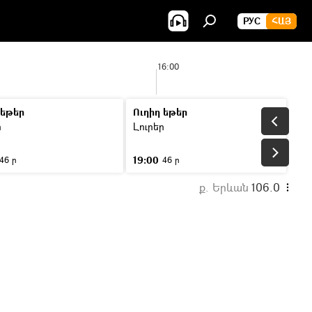
РУС
ՀԱՅ
16:00
 եթեր
Ուղիղ եթեր
ր
Լուրեր
19:00
46 ր
46 ր
ք. Երևան
106.0