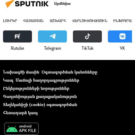
Արմենիա
ԼՈՒՐԵՐ
ՀԱՅԱՍՏԱՆ
ԱՇԽԱՐՀ
ՎԵՐԼՈՒԾՈՒԹՅՈՒՆ
ԻՆՖՈԳՐԱՖ
Rutube
Telegram
ТikТоk
VK
Նախագծի մասին
Օգտագործման կանոնները
Կապ
Մամուլի հաղորդագրություններ
Ընկերությունների նորություններ
Գաղտնիության քաղաքականություն
Տեղեկանիշի (cookie) օգտագործման
Հետադարձ կապ