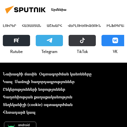
Արմենիա
ԼՈՒՐԵՐ
ՀԱՅԱՍՏԱՆ
ԱՇԽԱՐՀ
ՎԵՐԼՈՒԾՈՒԹՅՈՒՆ
ԻՆՖՈԳՐԱՖ
Rutube
Telegram
ТikТоk
VK
Նախագծի մասին
Օգտագործման կանոնները
Կապ
Մամուլի հաղորդագրություններ
Ընկերությունների նորություններ
Գաղտնիության քաղաքականություն
Տեղեկանիշի (cookie) օգտագործման
Հետադարձ կապ