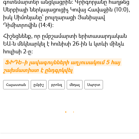
գոտեմարտեր անցկացրին: Գրիգորյանը հաղթեց
Սերբիայի ներկայացուցիչ Կովայ Հավաջին (10:0),
իսկ Սիմոնյանը՝ բուլղարացի Յանիսլավ
Դիմիտրովին (14:4):
Հիշեցնենք, որ ըմբշամարտի երիտասարդական
ԵԱ-ն մեկնարկել է հունիսի 26-ին և կտևի մինչև
հուլիսի 2-ը:
ՖԻԴԵ–ի լավագույնների աղյուսակում 5 հայ 
շախմատիստ է ընդգրկվել
Հայաստան
ըմբիշ
բրոնզ
մեդալ
Սպորտ