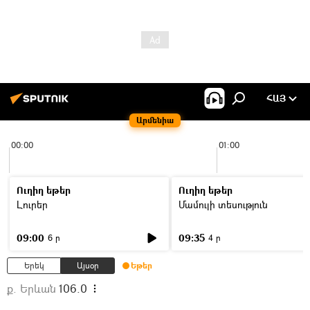
ՀԱՅ
Արմենիա
00:00
01:00
Ուղիղ եթեր
Ուղիղ եթեր
Լուրեր
Մամուլի տեսություն
09:00
09:35
6 ր
4 ր
Երեկ
Այսօր
Եթեր
ք. Երևան
106.0