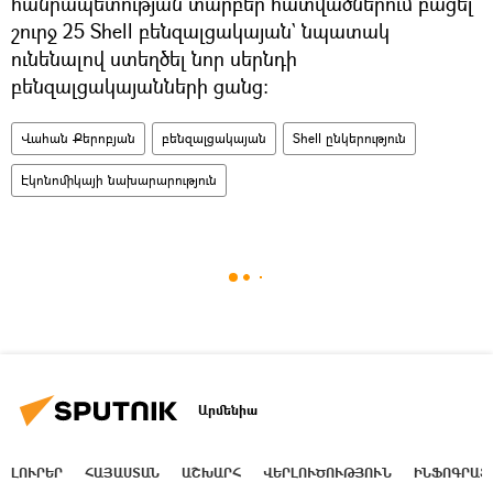
հանրապետության տարբեր հատվածներում բացել
շուրջ 25 Shell բենզալցակայան` նպատակ
ունենալով ստեղծել նոր սերնդի
բենզալցակայանների ցանց։
Վահան Քերոբյան
բենզալցակայան
Shell ընկերություն
Էկոնոմիկայի նախարարություն
Արմենիա
ԼՈՒՐԵՐ
ՀԱՅԱՍՏԱՆ
ԱՇԽԱՐՀ
ՎԵՐԼՈՒԾՈՒԹՅՈՒՆ
ԻՆՖՈԳՐԱՖ