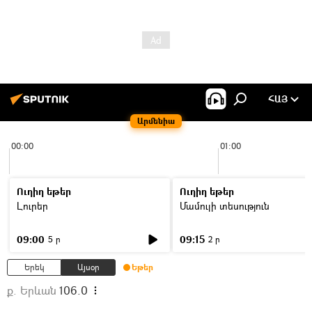
ՀԱՅ
Արմենիա
00:00
01:00
Ուղիղ եթեր
Ուղիղ եթեր
Լուրեր
Մամուլի տեսություն
09:00
09:15
5 ր
2 ր
Երեկ
Այսօր
Եթեր
ք. Երևան
106.0