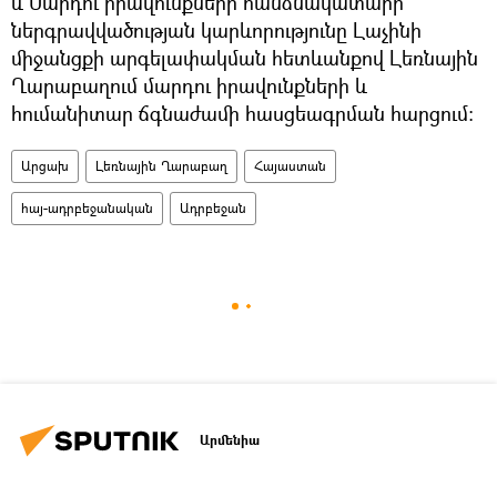
և Մարդու իրավունքների հանձնակատարի
ներգրավվածության կարևորությունը Լաչինի
միջանցքի արգելափակման հետևանքով Լեռնային
Ղարաբաղում մարդու իրավունքների և
հումանիտար ճգնաժամի հասցեագրման հարցում։
Արցախ
Լեռնային Ղարաբաղ
Հայաստան
հայ-ադրբեջանական
Ադրբեջան
Արմենիա