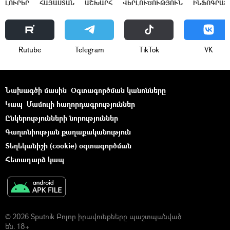
ԼՈՒՐԵՐ
ՀԱՅԱՍՏԱՆ
ԱՇԽԱՐՀ
ՎԵՐԼՈՒԾՈՒԹՅՈՒՆ
ԻՆՖՈԳՐԱՖ
Rutube
Telegram
ТikТоk
VK
Նախագծի մասին
Օգտագործման կանոնները
Կապ
Մամուլի հաղորդագրություններ
Ընկերությունների նորություններ
Գաղտնիության քաղաքականություն
Տեղեկանիշի (cookie) օգտագործման
Հետադարձ կապ
© 2026 Sputnik Բոլոր իրավունքները պաշտպանված
են. 18+