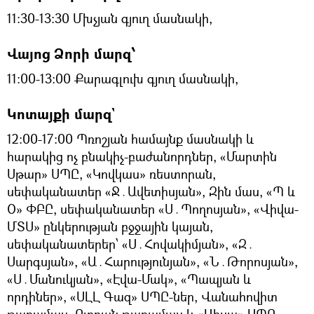
11:30-13:30 Մխչյան գյուղ մասնակի,
Վայոց Ձորի մարզ՝
11:00-13:00 Քարագլուխ գյուղ մասնակի,
Կոտայքի մարզ`
12:00-17:00 Պռոշյան համայնք մասնակի և
հարակից ոչ բնակիչ-բաժանորդներ, «Մարտին
Սթար» ՍՊԸ, «Կովկաս» ռեստորան,
սեփականատեր «Ջ․Ավետիսյան», Զին մաս, «Պ և
Օ» ՓԲԸ, սեփականատեր «Ս․Պողոսյան», «Վիվա-
ՄՏՍ» ընկերության բջջային կայան,
սեփականատերեր՝ «Ս․Հովակիմյան», «Զ․
Սարգսյան», «Ա․Հարությունյան», «Ն․Թորոսյան»,
«Ս․Մանուկյան», «Էվա-Մակ», «Պապյան և
որդիներ», «ՍԼԼ Գազ» ՍՊԸ-ներ, Վանահովիտ