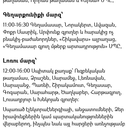
թաղամաս, Ոլորան թաղամաս և «Աիսա» ՍՊԸ,
Գեղարքունիքի մարզ՝
11։00-16:30 Գեղամասար, Նորակերտ, Ավազան,
Փոքր Մասրիկ, Արփունք գյուղեր և հարակից ոչ
բնակիչ-բաժանորդներ, «Շիկավարս» ալրաղաց,
«Գեղամասար գյուղ մթերք արտադրություն» ՍՊԸ,
Լոռու մարզ՝
12։00-16:00 Սպիտակ քաղաք՝ Ուզբեկական
թաղամաս, Ձրաշեն, Սարամեջ, Լեռնավան,
Սարալանջ, Պառնի, Շիրակամուտ, Գեղասար,
Գոգարան, Սարահարթ, Ծաղկաբեր, Հարթագյուղ,
Լուսաղբյուր և Խնկոյան գյուղեր:
Սպառած էլեկտրաէներգիայի, անջատումների, Ձեր
իրավունքներին կամ պարտականություններին
վերաբերող, ինչպես նաև այլ հարցերի առնչությամբ