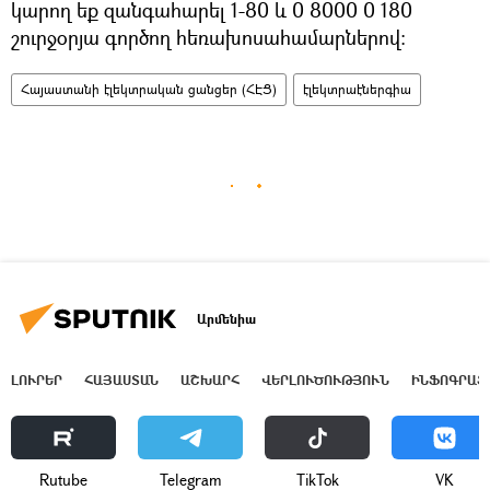
կարող եք զանգահարել 1-80 և 0 8000 0 180
շուրջօրյա գործող հեռախոսահամարներով:
Հայաստանի էլեկտրական ցանցեր (ՀԷՑ)
էլեկտրաէներգիա
Արմենիա
ԼՈՒՐԵՐ
ՀԱՅԱՍՏԱՆ
ԱՇԽԱՐՀ
ՎԵՐԼՈՒԾՈՒԹՅՈՒՆ
ԻՆՖՈԳՐԱՖ
Rutube
Telegram
ТikТоk
VK