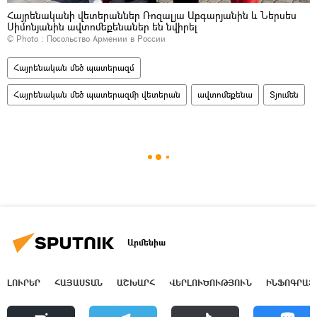
Հայրենականի վետերաններ Ռոզալյա Աբգարյանին և Ներսես
Սիմոնյանին ավտոմեքենաներ են նվիրել
© Photo :
Посольство Армении в России
Հայրենական մեծ պատերազմ
Հայրենական մեծ պատերազմի վետերան
ավտոմեքենա
Տյումեն
Արմենիա
ԼՈՒՐԵՐ
ՀԱՅԱՍՏԱՆ
ԱՇԽԱՐՀ
ՎԵՐԼՈՒԾՈՒԹՅՈՒՆ
ԻՆՖՈԳՐԱՖ