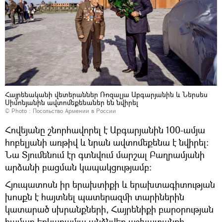
Հայրենականի վետերաններ Ռոզալյա Աբգարյանին և Ներսես
Սիմոնյանին ավտոմեքենաներ են նվիրել
© Photo :
Посольство Армении в России
Հովեյանը շնորհավորել է Աբգարյանին 100-ամյա
հոբելյանի առթիվ և նրան ավտոմեքենա է նվիրել:
Նա Տյումենում էր գտնվում մարշալ Բաղրամյանի
արձանի բացման կապակցությամբ։
Հյուպատոսն իր երախտիքի և երախտագիտության
խոսքն է հայտնել պատերազմի տարիներին
կատարած սխրանքների, Հայրենիքի բարօրության
համար երկարամյա անձնվեր աշխատանքի