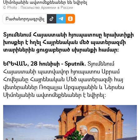
Սիմոնյանին ավտոմեքենաներ են նվիրել
© Photo :
Посольство Армении в России
Բաժանորդագրվել
Տյումենում Հայաստանի հյուպատոսը երախտիքի
խոսքեր է հղել Հայրենական մեծ պատերազմի
տարիներին ցուցաբերած սխրանքի համար:
ԵՐԵՎԱՆ, 28 հունիսի - Sputnik.
Տյումենում
Հայաստանի պատվավոր հյուպատոս Աբրամ
Հովեյանը Հայրենական Մեծ պատերազմի հայ
վետերաններ Ռոզալյա Աբգարյանին և Ներսես
Սիմոնյանին ավտոմեքենաներ է նվիրել: