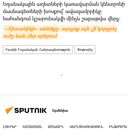
Եղանակային աղետների կառավարման կենտրոնի
մասնագետների խոսքով՝ ավազամրրիկը
նահանգում կշարունակվի մինչև շաբաթվա վերջ:
«Տիտանիկի» անեծքը. արդյոք այն չի՞ կորցրել 
ուժը նաև մեր օրերում
Իրանի Իսլամական Հանրապետություն
Փոթորիկ
Արմենիա
ԼՈՒՐԵՐ
ՀԱՅԱՍՏԱՆ
ԱՇԽԱՐՀ
ՎԵՐԼՈՒԾՈՒԹՅՈՒՆ
ԻՆՖՈԳՐԱՖ