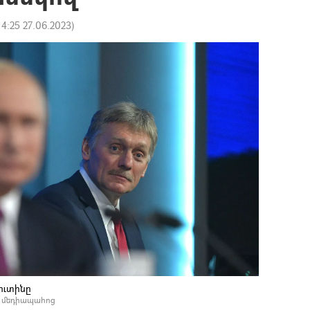
14:25 27.06.2023
)
ուտինը
լ մեդիապահոց