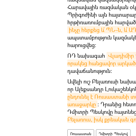
Հարավային ռազմական օկր
Պրիգոժինի այն հայտարարո
հրթիռառումբային հարված
ինչը հերքեց և՛ ՊՆ–ն, և՛ Ա
ապստամբություն կազմակե
հարուցվեց։
ՌԴ նախագահ
Վլադիմիր 
որակեց հանցավոր արկած
դավաճանություն։
Ավելի ուշ Բելառուսի նախ
որ Ալեքսանդր Լուկաշենկո
ընդունել է Ռուսաստանի տ
առաջարկը
: Դրանից հետ
Դմիտրի Պեսկովը հայտնեց
Բելառուս, իսկ քրեական գ
Ռուսաստան
Դմիտրի Պեսկով