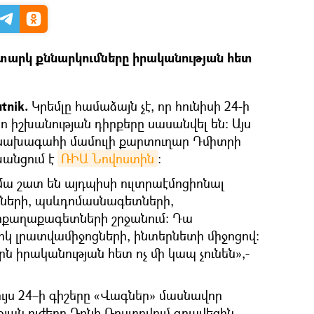
ատարկ քննարկումները իրականության հետ
tnik.
Կրեմլը համաձայն չէ, որ հունիսի 24-ի
ո իշխանության դիրքերը սասանվել են։ Այս
 նախագահի մամուլի քարտուղար Դմիտրի
անցում է
ՌԻԱ Նովոստին
։
մա շատ են այդպիսի ուլտրաէմոցիոնալ
ների, պսևդոմասնագետների,
քաղաքագետների շրջանում: Դա
իկ լրատվամիջոցների, ինտերնետի միջոցով:
ն իրականության հետ ոչ մի կապ չունեն»,-
լույս 24–ի գիշերը «Վագներ» մասնավոր
ան ուժերը Դոնի Ռոստովում գրավեցին