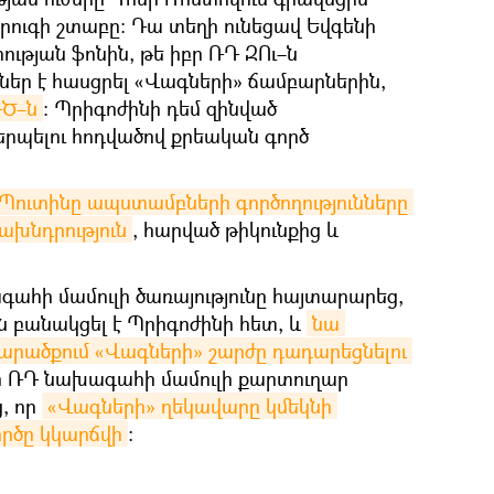
ուգի շտաբը։ Դա տեղի ունեցավ Եվգենի
ւթյան ֆոնին, թե իբր ՌԴ ԶՈւ–ն
ներ է հասցրել «Վագների» ճամբարներին,
ԴԾ–ն
։ Պրիգոժինի դեմ զինված
րպելու հոդվածով քրեական գործ
Պուտինը ապստամբների գործողությունները 
ախնդրություն
, հարված թիկունքից և
ագահի մամուլի ծառայությունը հայտարարեց,
ն բանակցել է Պրիգոժինի հետ, և
նա 
արածքում «Վագների» շարժը դադարեցնելու 
ո ՌԴ նախագահի մամուլի քարտուղար
, որ
«Վագների» ղեկավարը կմեկնի 
ործը կկարճվի
։