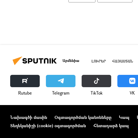
Արմենիա
ԼՈՒՐԵՐ
ՀԱՅԱՍՏԱՆ
Rutube
Telegram
ТikТоk
VK
Նախագծի մասին
Օգտագործման կանոնները
Կապ
Տեղեկանիշի (cookie) օգտագործման
Հետադարձ կապ