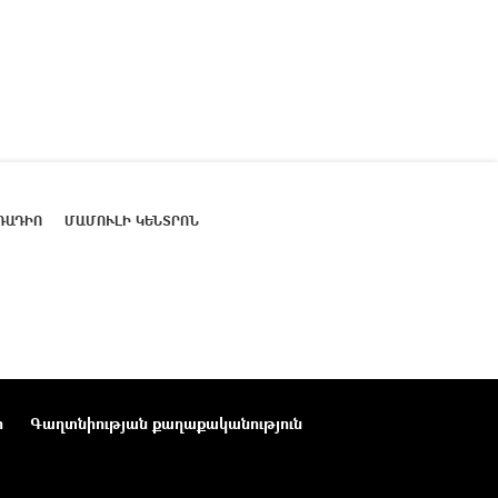
ՌԱԴԻՈ
ՄԱՄՈՒԼԻ ԿԵՆՏՐՈՆ
ր
Գաղտնիության քաղաքականություն