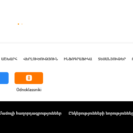
ԱՇԽԱՐՀ
ՎԵՐԼՈՒԾՈՒԹՅՈՒՆ
ԻՆՖՈԳՐԱՖԻԿԱ
ՏԵՍԱՆՅՈՒԹԵՐ
Odnoklassniki
Մամուլի հաղորդագրություններ
Ընկերությունների նորություննե