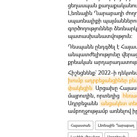
ցեղասպան քաղաքականությ
Լեռնային Ղարաբաղի ժող
սպառնալիքի պայմաններում
գործողություններ ձեռնարկ
պատասխանատվություն։
Դեսպանն ընդգծել է Հայա
անպատժելիությունը վերաց
քրեական արդարադատությ
Հիշեցնենք` 2022–ի դեկտե
խումբ ադրբեջանցիներ 
փակեցին
Արցախը Հայաս
մայրուղին, որտեղից
հեռա
Ադրբեջանն
անցակետ տե
ամբողջությամբ առնելով ի
Հայաստան
Լեռնային Ղարաբաղ
Լաչինի միջանցք
Ադրբեջան