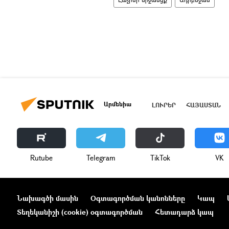
Արմենիա
ԼՈՒՐԵՐ
ՀԱՅԱՍՏԱՆ
Rutube
Telegram
ТikТоk
VK
Նախագծի մասին
Օգտագործման կանոնները
Կապ
Տեղեկանիշի (cookie) օգտագործման
Հետադարձ կապ