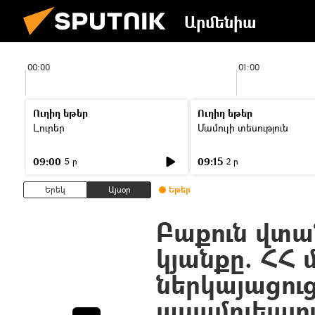
Արմենիա
00:00
01:00
Ուղիղ եթեր
Ուղիղ եթեր
Լուրեր
Մամուլի տեսություն
09:00
09:15
5 ր
2 ր
Երեկ
Այսօր
Եթեր
Բաքուն վտան
կյանքը. ՀՀ
ներկայացու
ասամբլեայո