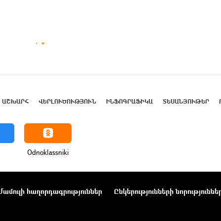
ԱՇԽԱՐՀ
ՎԵՐԼՈՒԾՈՒԹՅՈՒՆ
ԻՆՖՈԳՐԱՖԻԿԱ
ՏԵՍԱՆՅՈՒԹԵՐ
Odnoklassniki
Մամուլի հաղորդագրություններ
Ընկերությունների նորություննե