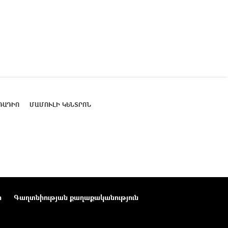
ՌԱԴԻՈ
ՄԱՄՈՒԼԻ ԿԵՆՏՐՈՆ
ր
Գաղտնիության քաղաքականություն