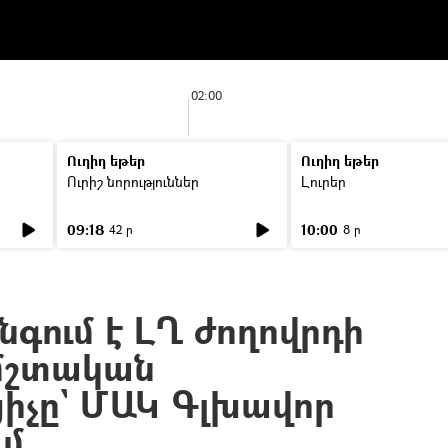
02:00
Ուղիղ եթեր
Ուղիղ եթեր
Ուրիշ նորություններ
Լուրեր
09:18
10:00
42 ր
8 ր
գում է ԼՂ ժողովրդի
 մշտական
ցիչը` ՄԱԿ Գլխավոր
ւմ