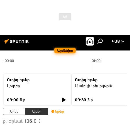
ՀԱՅ
Արմենիա
00:00
01:00
Ուղիղ եթեր
Ուղիղ եթեր
Լուրեր
Մամուլի տեսություն
09:00
09:30
5 ր
5 ր
Երեկ
Այսօր
Եթեր
ք. Երևան
106.0