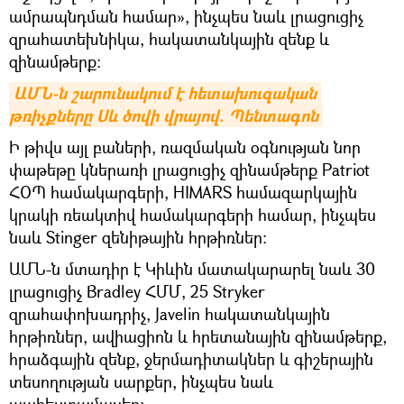
ամրապնդման համար», ինչպես նաև լրացուցիչ
զրահատեխնիկա, հակատանկային զենք և
զինամթերք:
ԱՄՆ-ն շարունակում է հետախուզական 
թռիչքները Սև ծովի վրայով. Պենտագոն
Ի թիվս այլ բաների, ռազմական օգնության նոր
փաթեթը կներառի լրացուցիչ զինամթերք Patriot
ՀՕՊ համակարգերի, HIMARS համազարկային
կրակի ռեակտիվ համակարգերի համար, ինչպես
նաև Stinger զենիթային հրթիռներ։
ԱՄՆ-ն մտադիր է Կիևին մատակարարել նաև 30
լրացուցիչ Bradley ՀՄՄ, 25 Stryker
զրահափոխադրիչ, Javelin հակատանկային
հրթիռներ, ավիացիոն և հրետանային զինամթերք,
հրաձգային զենք, ջերմադիտակներ և գիշերային
տեսողության սարքեր, ինչպես նաև
պահեստամասեր: