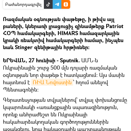
Բաժանորդագրվել
Ռազմական օգնության փաթեթը, ի թիվս այլ
բաների, կներառի լրացուցիչ զինամթերք Patriot
ՀՕՊ համակարգերի, HIMARS համազարկային
կրակի ռեակտիվ համակարգերի համար, ինչպես
նաև Stinger զենիթային հրթիռներ։
ԵՐԵՎԱՆ, 27 հունիսի - Sputnik.
ԱՄՆ-ն
Ուկրաինային շուրջ 500 մլն դոլարի ռազմական
օգնության նոր փաթեթ է հատկացնում։ Այս մասին
հայտնում է
ՌԻԱ Նովոստին
՝ հղում անելով
Պենտագոնին։
Գերատեսչության տվյալներով՝ տվյալ փոխանցումը
կպարունակի «առանցքային սպառազինություն,
որոնք անհրաժեշտ են Ուկրաինայի
հակահարձակողական գործողություններին
աջակցելու, նրա հակաօդային պաշտպանության