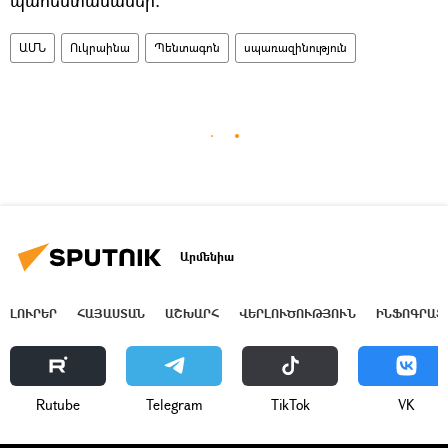
ԱՄՆ
Ուկրաինա
Պենտագոն
սպառազինություն
Արմենիա
ԼՈՒՐԵՐ
ՀԱՅԱՍՏԱՆ
ԱՇԽԱՐՀ
ՎԵՐԼՈՒԾՈՒԹՅՈՒՆ
ԻՆՖՈԳՐԱՖ
Rutube
Telegram
ТikТоk
VK