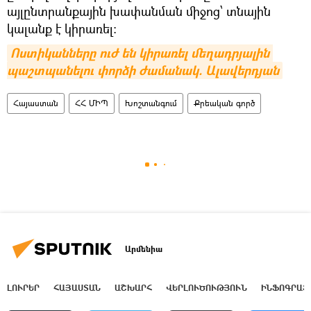
այլընտրանքային խափանման միջոց՝ տնային
կալանք է կիրառել։
Ոստիկանները ուժ են կիրառել մեղադրյալին 
պաշտպանելու փորձի ժամանակ. Ալավերդյան
Հայաստան
ՀՀ ՄԻՊ
Խոշտանգում
Քրեական գործ
Արմենիա
ԼՈՒՐԵՐ
ՀԱՅԱՍՏԱՆ
ԱՇԽԱՐՀ
ՎԵՐԼՈՒԾՈՒԹՅՈՒՆ
ԻՆՖՈԳՐԱՖ