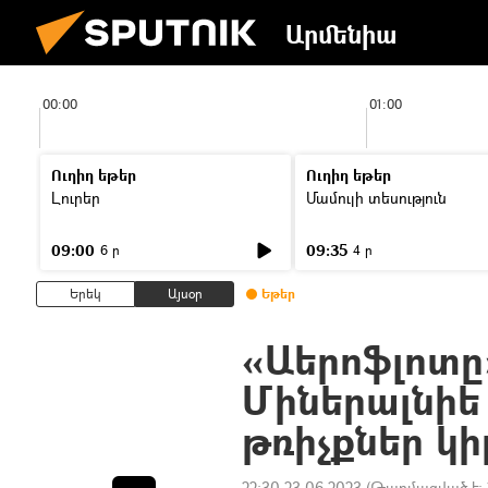
Արմենիա
00:00
01:00
Ուղիղ եթեր
Ուղիղ եթեր
Լուրեր
Մամուլի տեսություն
09:00
09:35
6 ր
4 ր
Երեկ
Այսօր
Եթեր
«Աերոֆլոտը»
Միներալնիե
թռիչքներ կ
22:30 23.06.2023
(Թարմացված է: