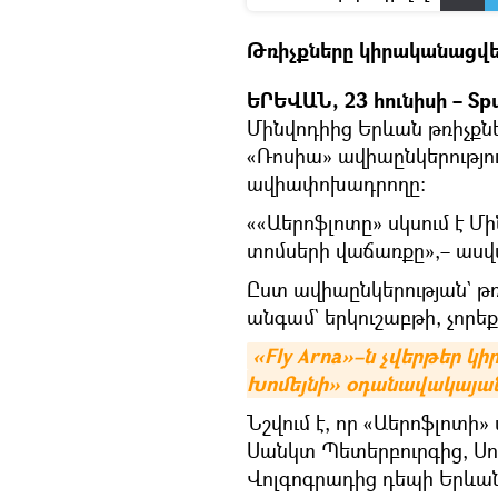
Թռիչքները կիրականացվե
ԵՐԵՎԱՆ, 23 հունիսի – Spu
Մինվոդիից Երևան թռիչքն
«Ռոսիա» ավիաընկերություն
ավիափոխադրողը։
««Աերոֆլոտը» սկսում է Մ
տոմսերի վաճառքը»,– ասվա
Ըստ ավիաընկերության` թ
անգամ` երկուշաբթի, չորե
«Fly Arna»–ն չվերթեր կ
Խոմեյնի» օդանավակայա
Նշվում է, որ «Աերոֆլոտի
Սանկտ Պետերբուրգից, Սո
Վոլգոգրադից դեպի Երևան 