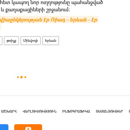
հետ կապող նոր ուղղությունը պահանջված
րի և քաղաքացիների շրջանում։
վիաընկերության Էր Ռիադ - Երևան - Էր 
թռիչք
Մինվոդի
Երևան
ԱՇԽԱՐՀ
ՎԵՐԼՈՒԾՈՒԹՅՈՒՆ
ԻՆՖՈԳՐԱՖԻԿԱ
ՏԵՍԱՆՅՈՒԹԵՐ