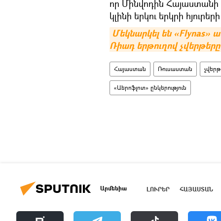
որ Մինվոդին Հայաստանի 
կլինի երկու երկրի հյուրե
Մեկնարկել են «Flynas» ա
Ռիադ երթուղով չվերթերը
Հայաստան
Ռուսաստան
չվերթ
«Աերոֆլոտ» ընկերություն
Արմենիա
ԼՈՒՐԵՐ
ՀԱՅԱՍՏԱՆ