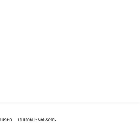
ՌԱԴԻՈ
ՄԱՄՈՒԼԻ ԿԵՆՏՐՈՆ