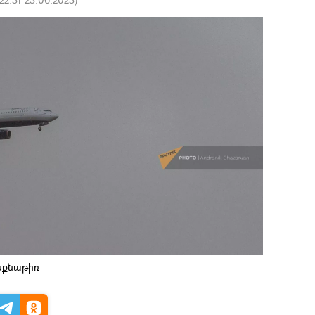
նքնաթիռ