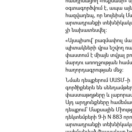
հանդիսացող «հեքսանի» միջ
օգտագործվում է, ապա այն
հազվադեպ, որ նույնիսկ Մ
արտադրանքի տեխնիկական
չի նախատեսվել:
«Այսպիսով` բազմափուլ մա
պիտակների վրա նշվող ռ
փաստում է միայն տվյալ բ
մարդու առողջության համա
հաղորդագրության մեջ:
Նման դեպքերում ՍԱՏՄ–ի 
գործիքներն են սննդամթե
փաստաթղթերը և լաբորատոր
Այդ արդյունքները համեմ
դեպքում՝ Մաքսային Միու
դեկտեմբերի 9-ի N 883 ո
արտադրանքի տեխնիկական
սահմանված վնասակար նյո