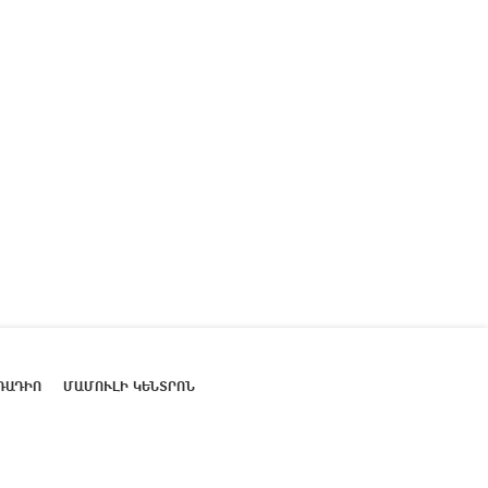
ՌԱԴԻՈ
ՄԱՄՈՒԼԻ ԿԵՆՏՐՈՆ