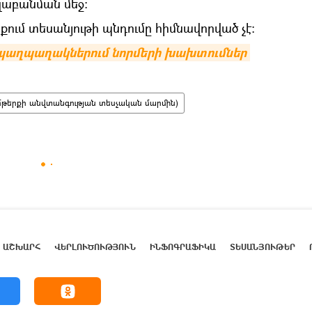
զաբանման մեջ։
պքում տեսանյութի պնդումը հիմնավորված չէ:
պաղպաղակներում նորմերի խախտումներ 
թերքի անվտանգության տեսչական մարմին)
ԱՇԽԱՐՀ
ՎԵՐԼՈՒԾՈՒԹՅՈՒՆ
ԻՆՖՈԳՐԱՖԻԿԱ
ՏԵՍԱՆՅՈՒԹԵՐ