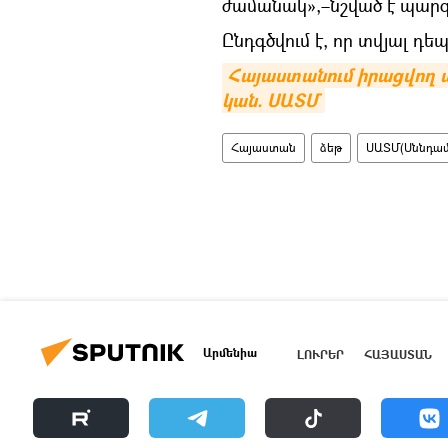
ժամանակ»,–նշված է պար
Ընդգծվում է, որ տվյալ դե
Հայաստանում իրացվող 
կան. ՍԱՏՄ
Հայաստան
ձեթ
ՍԱՏՄ(Սննդամ
Արմենիա
ԼՈՒՐԵՐ
ՀԱՅԱՍՏԱՆ