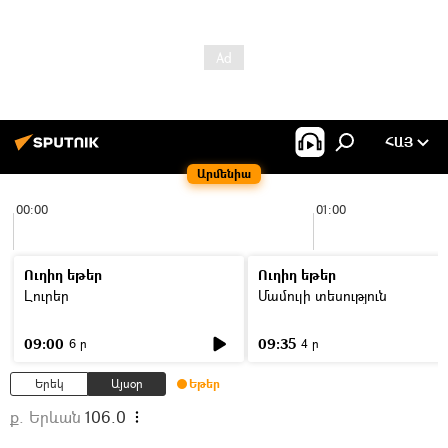
ՀԱՅ
Արմենիա
00:00
01:00
Ուղիղ եթեր
Ուղիղ եթեր
Լուրեր
Մամուլի տեսություն
09:00
09:35
6 ր
4 ր
Երեկ
Այսօր
Եթեր
ք. Երևան
106.0