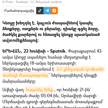
© Photo :
Facebook / ՀՀ Քննչական կոմիտե
Բաժանորդագրվել
Կնոջը խեղդել է, կպչուն ժապավենով կապել
ձեռքերը, ոտքերն ու բերանը, դիակը գցել ձորը,
ծածկել քարերով ու հեռացել կնոջը պատկանած
ավտոմեքենայով։
ԵՐԵՎԱՆ, 22 հունիսի – Sputnik.
Փարաքարում 42-
ամյա կնոջը սպանելու համար մեղադրանք է
ներկայացվել 18-ամյա երիտասարդի։
Տեղեկությունը հայտնում է
ՀՀ քննչական կոմիտեի 
մամուլի ծառայությունը
` ներկայացնելով դեպքի
մանրամասները։
Ավելի վաղ
հայտնել էինք
, որ հունիսի 21-ին`
առավոտյան ժամը 05։04-ին, Արմավիրի մարզի
Մերձավան գյուղի գերեզմանատան մոտակայքում՝
փոսի մեջ դի է հայտնաբերվել։ Իրավապահները