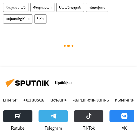
Հայաստան
Փարաքար
Սպանություն
հեռախոս
ավտոմեքենա
Կին
Արմենիա
ԼՈՒՐԵՐ
ՀԱՅԱՍՏԱՆ
ԱՇԽԱՐՀ
ՎԵՐԼՈՒԾՈՒԹՅՈՒՆ
ԻՆՖՈԳՐԱՖ
Rutube
Telegram
ТikТоk
VK