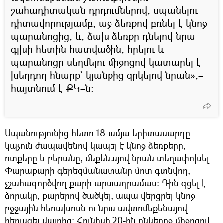
շահադիտական դրդումներով, սպանելու
դիտավորությամբ, աջ ձեռքով բռնել է կնոջ
պարանոցից, և, ձախ ձեռքը դնելով նրա
գլխի հետին հատվածին, հրելու և
պարանոցը սեղմելու միջոցով կատարել է
խեղդող հնարք՝ կյանքից զրկելով նրան»,–
հայտնում է ՔԿ–ն։
Սպանությունից հետո 18-ամյա երիտասարդը
կպչուն ժապավենով կապել է կնոջ ձեռքերը,
ոտքերը և բերանը, մեքենայով նրան տեղափոխել
Փարաքարի գերեզմանատանը մոտ գտնվող,
չշահագործվող քարի արտադրամաս։ Դին գցել է
ձորակը, քարերով ծածկել, ապա վերցրել կնոջ
բջջային հեռախոսն ու նրա ավտոմեքենայով
հեռացել վայրից։ Հունիսի 20-ին ընկերոջ միջոցով