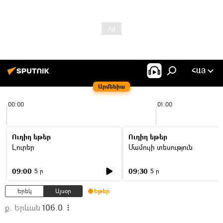
ՀԱՅ
Արմենիա
00:00
01:00
Ուղիղ եթեր
Ուղիղ եթեր
Լուրեր
Մամուլի տեսություն
09:00
09:30
5 ր
5 ր
Երեկ
Այսօր
Եթեր
ք. Երևան
106.0