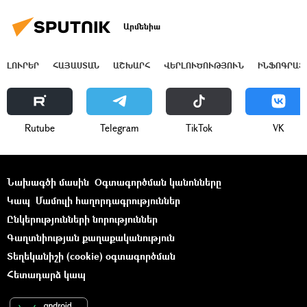
Արմենիա
ԼՈՒՐԵՐ
ՀԱՅԱՍՏԱՆ
ԱՇԽԱՐՀ
ՎԵՐԼՈՒԾՈՒԹՅՈՒՆ
ԻՆՖՈԳՐԱՖ
Rutube
Telegram
ТikТоk
VK
Նախագծի մասին
Օգտագործման կանոնները
Կապ
Մամուլի հաղորդագրություններ
Ընկերությունների նորություններ
Գաղտնիության քաղաքականություն
Տեղեկանիշի (cookie) օգտագործման
Հետադարձ կապ