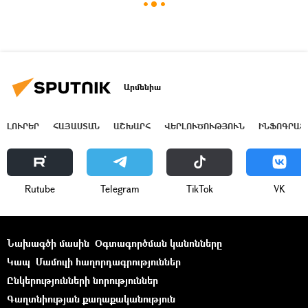
Արմենիա
ԼՈՒՐԵՐ
ՀԱՅԱՍՏԱՆ
ԱՇԽԱՐՀ
ՎԵՐԼՈՒԾՈՒԹՅՈՒՆ
ԻՆՖՈԳՐԱՖ
Rutube
Telegram
ТikТоk
VK
Նախագծի մասին
Օգտագործման կանոնները
Կապ
Մամուլի հաղորդագրություններ
Ընկերությունների նորություններ
Գաղտնիության քաղաքականություն