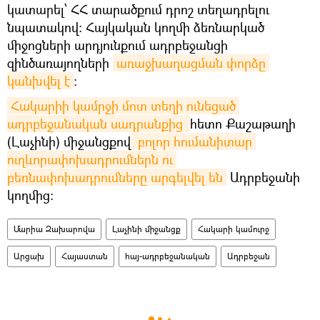
կատարել՝ ՀՀ տարածքում դրոշ տեղադրելու
նպատակով։ Հայկական կողմի ձեռնարկած
միջոցների արդյունքում ադրբեջանցի
զինծառայողների
առաջխաղացման փորձը 
կանխվել է
։
Հակարիի կամրջի մոտ տեղի ունեցած 
ադրբեջանական սադրանքից 
հետո Քաշաթաղի
(Լաչինի) միջանցքով
 բոլոր հումանիտար 
ուղևորափոխադրումներն ու 
բեռնափոխադրումները արգելվել են
Ադրբեջանի
կողմից:
Մարիա Զախարովա
Լաչինի միջանցք
Հակարի կամուրջ
Արցախ
Հայաստան
հայ-ադրբեջանական
Ադրբեջան