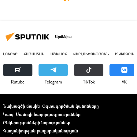
Արմենիա
ԼՈՒՐԵՐ
ՀԱՅԱՍՏԱՆ
ԱՇԽԱՐՀ
ՎԵՐԼՈՒԾՈՒԹՅՈՒՆ
ԻՆՖՈԳՐԱՖ
Rutube
Telegram
ТikТоk
VK
Նախագծի մասին
Օգտագործման կանոնները
Կապ
Մամուլի հաղորդագրություններ
Ընկերությունների նորություններ
Գաղտնիության քաղաքականություն