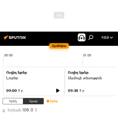
ՀԱՅ
Արմենիա
00:00
01:00
Ուղիղ եթեր
Ուղիղ եթեր
Լուրեր
Մամուլի տեսություն
09:00
09:30
5 ր
5 ր
Երեկ
Այսօր
Եթեր
ք. Երևան
106.0