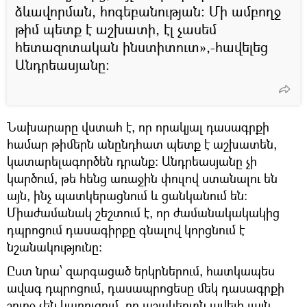
ձևավորման, հոգեբանության։ Մի ամբողջ
թիմ պետք է աշխատի, էլ չասեմ
հետազոտական ինստիտուտ»,-հավելեց
Անդրեասյանը։
Նախարարը վստահ է, որ որակյալ դասագրքի
համար թիմերն անընդհատ պետք է աշխատեն,
կատարելագործեն դրանք։ Անդրեասյանը չի
կարծում, թե հենց առաջին փուլով ստանալու են
այն, ինչ պատկերացնում և ցանկանում են։
Միաժամանակ շեշտում է, որ ժամանակակակից
դպրոցում դասագիրքը գնալով կորցնում է
նշանակությունը։
Ըստ նրա՝ զարգացած երկրներում, հատկապես
ավագ դպրոցում, դասապրոցեսը մեկ դասագրքի
շուրջ չեն կառուցում, որ աշակերտն ավելի լայն