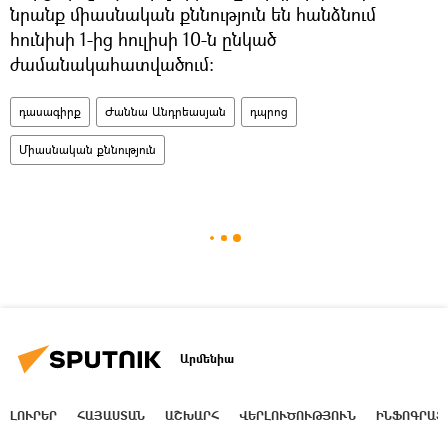
նրանք միասնական քննություն են հանձնում
հունիսի 1-ից հուլիսի 10-ն ընկած
ժամանակահատվածում:
դասագիրք
Ժաննա Անդրեասյան
դպրոց
Միասնական քննություն
Արմենիա
ԼՈՒՐԵՐ
ՀԱՅԱՍՏԱՆ
ԱՇԽԱՐՀ
ՎԵՐԼՈՒԾՈՒԹՅՈՒՆ
ԻՆՖՈԳՐԱՖ