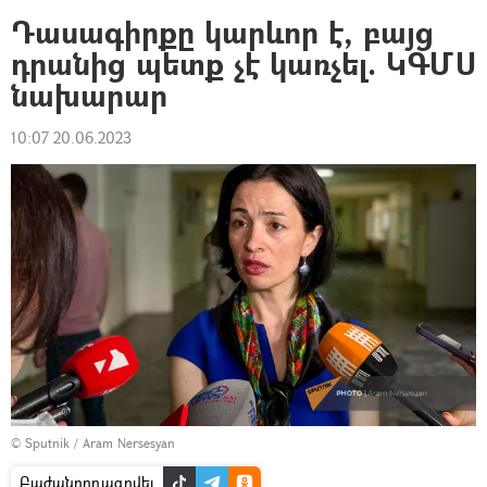
Դասագիրքը կարևոր է, բայց
դրանից պետք չէ կառչել. ԿԳՄՍ
նախարար
10:07 20.06.2023
© Sputnik / Aram Nersesyan
Բաժանորդագրվել