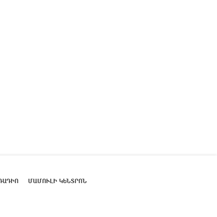
ՌԱԴԻՈ
ՄԱՄՈՒԼԻ ԿԵՆՏՐՈՆ