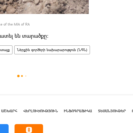
ce of the MIA of RA
ատել են տարածքը:
ոտայք
Ներքին գործերի նախարարություն (ՆԳՆ)
ԱՇԽԱՐՀ
ՎԵՐԼՈՒԾՈՒԹՅՈՒՆ
ԻՆՖՈԳՐԱՖԻԿԱ
ՏԵՍԱՆՅՈՒԹԵՐ