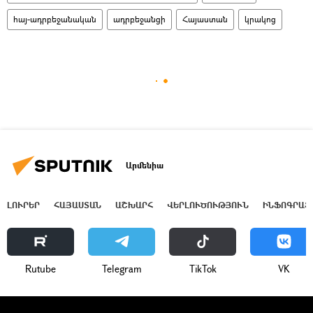
հայ-ադրբեջանական
ադրբեջանցի
Հայաստան
կրակոց
Արմենիա
ԼՈՒՐԵՐ
ՀԱՅԱՍՏԱՆ
ԱՇԽԱՐՀ
ՎԵՐԼՈՒԾՈՒԹՅՈՒՆ
ԻՆՖՈԳՐԱՖ
Rutube
Telegram
ТikТоk
VK