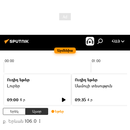
ՀԱՅ
Արմենիա
00:00
01:00
Ուղիղ եթեր
Ուղիղ եթեր
Լուրեր
Մամուլի տեսություն
09:00
09:35
6 ր
4 ր
Երեկ
Այսօր
Եթեր
ք. Երևան
106.0