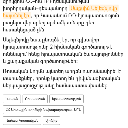
զրույցում ՀՀ–ում ՌԴ դեսպանության
խորհրդական–դեսպանորդ
Մաքսիմ Սելեզնյովը 
հայտնել էր
, որ Կապանում ՌԴ հյուպատոսոթյուն
բացելու վերաբերյալ ժամկետները դեռ
հստակեցված չեն
Սելեզնյովը նաև ընդգծել էր, որ գլխավոր
հյուպատոսությունը 2 հիմնական գործառույթ է
ունենալու` հենց հյուպատոսական ծառայություններ
և քաղաքական գործառույթներ։
Ռուսական կողմն այնտեղ արդեն ուսումնասիրել է
տարածքներ, որոնք կարող են դիվանագիտական
ներկայացուցչությանը համապատասխանել։
Կապան
Ռուսաստան
հյուպատոսություն
ՀՀ Արտաքին գործերի նախարարություն. ԱԳՆ
Վահան Կոստանյան
Սյունիք