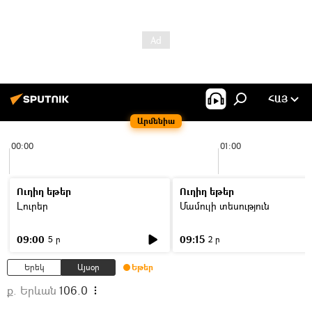
ՀԱՅ
Արմենիա
00:00
01:00
Ուղիղ եթեր
Ուղիղ եթեր
Լուրեր
Մամուլի տեսություն
09:00
09:15
5 ր
2 ր
Երեկ
Այսօր
Եթեր
ք. Երևան
106.0