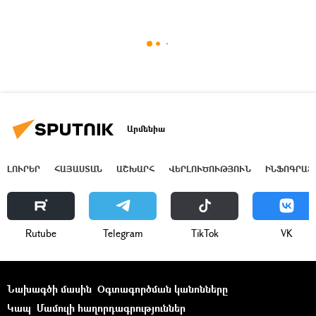
Արմենիա
ԼՈՒՐԵՐ
ՀԱՅԱՍՏԱՆ
ԱՇԽԱՐՀ
ՎԵՐԼՈՒԾՈՒԹՅՈՒՆ
ԻՆՖՈԳՐԱՖ
Rutube
Telegram
ТikТоk
VK
Նախագծի մասին
Օգտագործման կանոնները
Կապ
Մամուլի հաղորդագրություններ