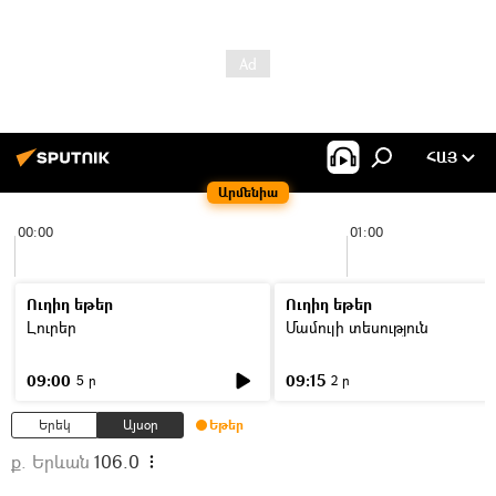
ՀԱՅ
Արմենիա
00:00
01:00
Ուղիղ եթեր
Ուղիղ եթեր
Լուրեր
Մամուլի տեսություն
09:00
09:15
5 ր
2 ր
Երեկ
Այսօր
Եթեր
ք. Երևան
106.0