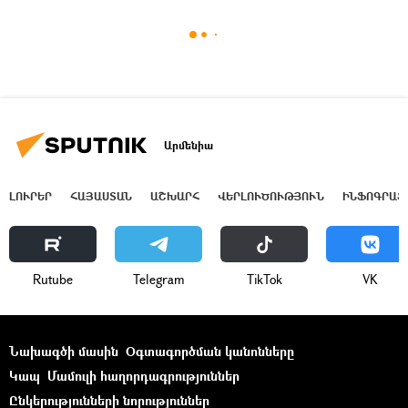
Արմենիա
ԼՈՒՐԵՐ
ՀԱՅԱՍՏԱՆ
ԱՇԽԱՐՀ
ՎԵՐԼՈՒԾՈՒԹՅՈՒՆ
ԻՆՖՈԳՐԱՖ
Rutube
Telegram
ТikТоk
VK
Նախագծի մասին
Օգտագործման կանոնները
Կապ
Մամուլի հաղորդագրություններ
Ընկերությունների նորություններ