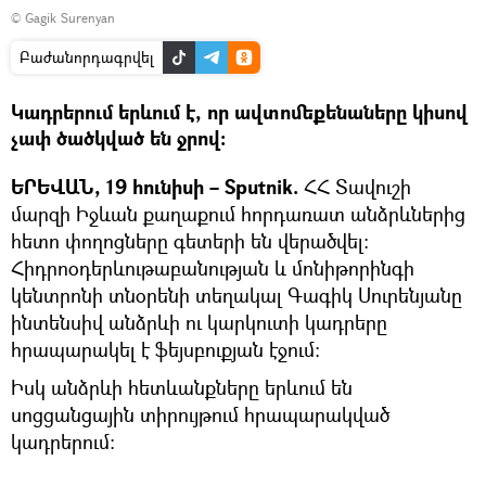
©
Gagik Surenyan
Բաժանորդագրվել
Կադրերում երևում է, որ ավտոմեքենաները կիսով
չափ ծածկված են ջրով։
ԵՐԵՎԱՆ, 19 հունիսի – Sputnik.
ՀՀ Տավուշի
մարզի Իջևան քաղաքում հորդառատ անձրևներից
հետո փողոցները գետերի են վերածվել։
Հիդրոօդերևութաբանության և մոնիթորինգի
կենտրոնի տնօրենի տեղակալ Գագիկ Սուրենյանը
ինտենսիվ անձրևի ու կարկուտի կադրերը
հրապարակել է ֆեյսբուքյան էջում։
Իսկ անձրևի հետևանքները երևում են
սոցցանցային տիրույթում հրապարակված
կադրերում։