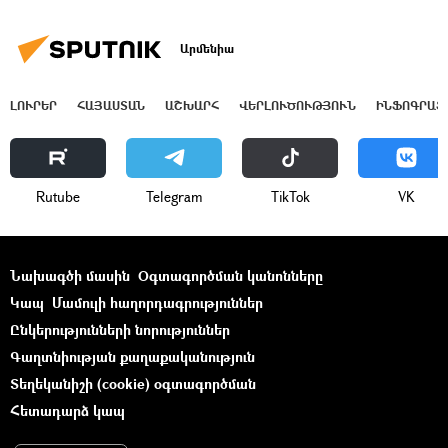
Արմենիա
ԼՈՒՐԵՐ
ՀԱՅԱՍՏԱՆ
ԱՇԽԱՐՀ
ՎԵՐԼՈՒԾՈՒԹՅՈՒՆ
ԻՆՖՈԳՐԱՖ
Rutube
Telegram
ТikТоk
VK
Նախագծի մասին
Օգտագործման կանոնները
Կապ
Մամուլի հաղորդագրություններ
Ընկերությունների նորություններ
Գաղտնիության քաղաքականություն
Տեղեկանիշի (cookie) օգտագործման
Հետադարձ կապ