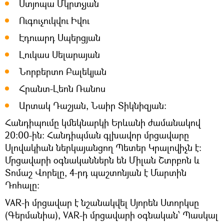
Ստյոպա Մկրտչյան
Ուգուչուկվու Իվու
Էդուարդ Սպերցյան
Լուկաս Սելարայան
Նորբերտո Բալեկյան
Հրանտ-Լեոն Ռանոս
Արտակ Դաշյան, Նաիր Տիկնիզյան:
Հանդիպումը կմեկնարկի Երևանի ժամանակով
20:00-ին: Հանդիպման գլխավոր մրցավարը
Սլովակիան ներկայանցող Պետեր Կրալովիչն է:
Մրցավարի օգնականներն են Միլան Շտրբոն և
Տոմաշ Վորելը, 4-րդ պաշտոնյան է Մարտին
Դոհալը։
VAR-ի մրցավար է նշանակվել Սյորեն Ստորկսը
(Գերմանիա), VAR-ի մրցավարի օգնական՝ Պասկալ