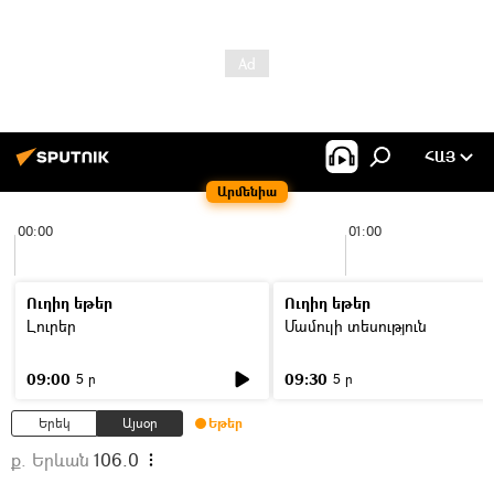
ՀԱՅ
Արմենիա
00:00
01:00
Ուղիղ եթեր
Ուղիղ եթեր
Լուրեր
Մամուլի տեսություն
09:00
09:30
5 ր
5 ր
Երեկ
Այսօր
Եթեր
ք. Երևան
106.0