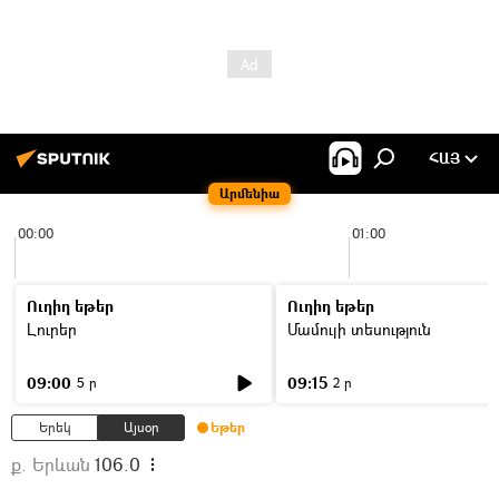
ՀԱՅ
Արմենիա
00:00
01:00
Ուղիղ եթեր
Ուղիղ եթեր
Լուրեր
Մամուլի տեսություն
09:00
09:15
5 ր
2 ր
Երեկ
Այսօր
Եթեր
ք. Երևան
106.0