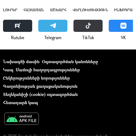
ԼՈՒՐԵՐ
ՀԱՅԱՍՏԱՆ
ԱՇԽԱՐՀ
ՎԵՐԼՈՒԾՈՒԹՅՈՒՆ
ԻՆՖՈԳՐԱՖ
Rutube
Telegram
ТikТоk
VK
Նախագծի մասին
Օգտագործման կանոնները
Կապ
Մամուլի հաղորդագրություններ
Ընկերությունների նորություններ
Գաղտնիության քաղաքականություն
Տեղեկանիշի (cookie) օգտագործման
Հետադարձ կապ