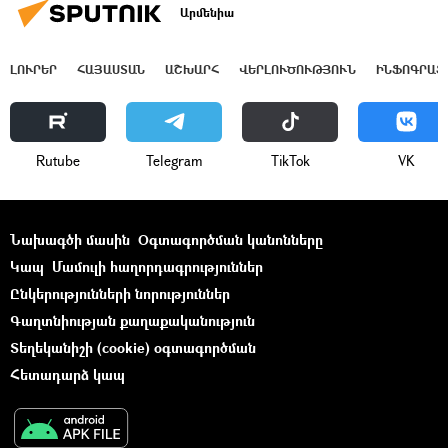
Արմենիա
ԼՈՒՐԵՐ
ՀԱՅԱՍՏԱՆ
ԱՇԽԱՐՀ
ՎԵՐԼՈՒԾՈՒԹՅՈՒՆ
ԻՆՖՈԳՐԱՖ
Rutube
Telegram
ТikТоk
VK
Նախագծի մասին
Օգտագործման կանոնները
Կապ
Մամուլի հաղորդագրություններ
Ընկերությունների նորություններ
Գաղտնիության քաղաքականություն
Տեղեկանիշի (cookie) օգտագործման
Հետադարձ կապ