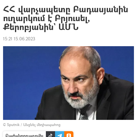
ՀՀ վարչապետը Բադասյանին
ուղարկում է Բրյուսել,
Քերոբյանին` ԱՄՆ
15:21 15.06.2023
© Sputnik
/
Անցնել մեդիապահոց
Բաժանորդագրվել