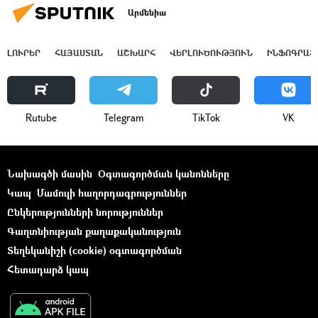
Արմենիա
ԼՈՒՐԵՐ
ՀԱՅԱՍՏԱՆ
ԱՇԽԱՐՀ
ՎԵՐԼՈՒԾՈՒԹՅՈՒՆ
ԻՆՖՈԳՐԱՖ
Rutube
Telegram
ТikТоk
VK
Նախագծի մասին
Օգտագործման կանոնները
Կապ
Մամուլի հաղորդագրություններ
Ընկերությունների նորություններ
Գաղտնիության քաղաքականություն
Տեղեկանիշի (cookie) օգտագործման
Հետադարձ կապ